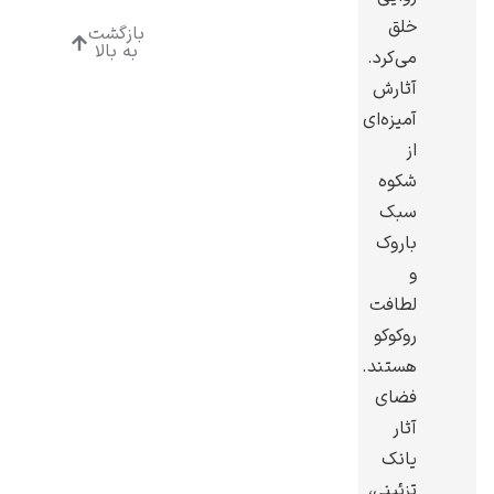
خلق
بازگشت
به بالا
می‌کرد.
آثارش
آمیزه‌ای
رامبرانت
از
شکوه
سبک
باروک
و
پیر آگوست رنوآر
لطافت
روکوکو
هستند.
فضای
آثار
یانک
پل سزان
تزئینی،