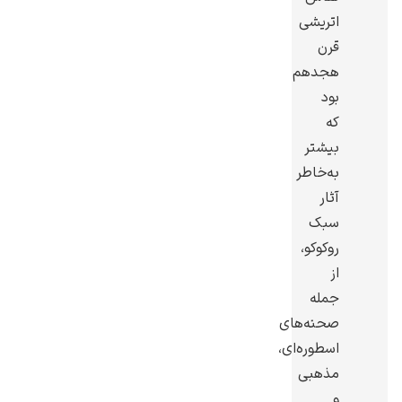
اتریشی
قرن
هجدهم
بود
گوستاو کلیمت
که
بیشتر
به‌خاطر
آثار
سبک
روکوکو،
ادوارد مونک
از
جمله
صحنه‌های
اسطوره‌ای،
مذهبی
کامی پیسارو
و