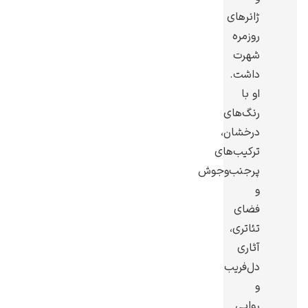
ژانرهای
روزمره
شهرت
داشت.
ادوارد هاپر
او با
رنگ‌های
درخشان،
ترکیب‌های
پرجنب‌وجوش
و
ادگار دگا
فضای
تئاتری،
آثاری
دل‌فریب
و
لودویگ دویچ
روایی