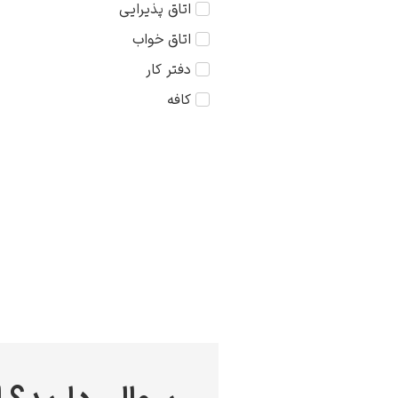
اتاق پذیرایی
کودک
75×75
اتاق خواب
مذهبی
دفتر کار
منظره
کافه