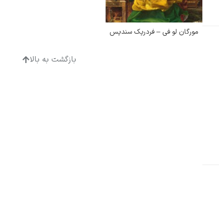
مورگان لو فی – فردریک سندیس
بازگشت به بالا
ادگار دگا
لودویگ دویچ
رامبرانت