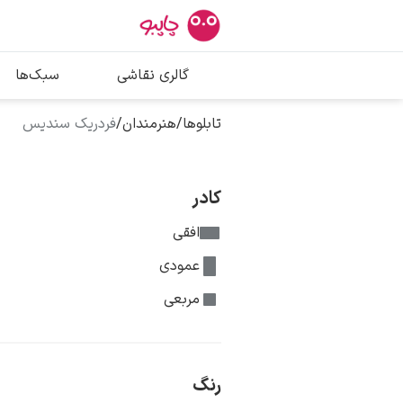
بیشترین جستج
گالری نقاشی
سبک‌ها
پیکاسو
تابلو بوسه
تابلوها
/
هنرمندان
/
فردریک سندیس
سالوادور دالی
فریدا کالوا
کادر
افقی
عمودی
مربعی
رنگ