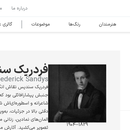
درباره ما
م
وها
محبوب‌ترین هنرمندان
هنرمندان
رنگ‌ها
موضوعات
گالری
کلود مونه
فردریک س
rederick Sandys
فردریک سندیس نقاش انگل
جنبش پیشارافائلی بود که 
ونسان ون گوگ
شاعرانه و اسطوره‌ای‌اش شن
دقتی بالا در جزئیات، به‌ویژ
المان‌های نمادین، زنانی مر
1829–1904
تصویر می‌کشید. آثارش میا