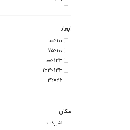
تاریخ
جنگ
حیوانات
ابعاد
دریا
100×100
دورنما
100×75
دوشیزگان
133×100
رنگ‌ها
133×133
روستا
32×32
سکون
42×32
شهر
42×42
طبیعت
56×42
مکان
عشق
56×56
آشپزخانه
غرب وحشی
75×56