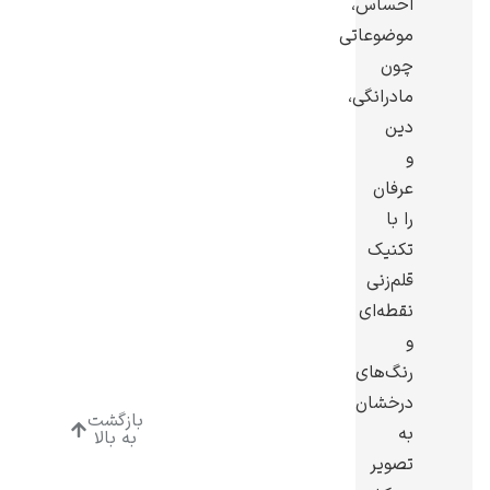
احساس،
موضوعاتی
چون
مادرانگی،
دین
ادوارد هاپر
و
عرفان
را با
تکنیک
قلم‌زنی
ادگار دگا
نقطه‌ای
و
رنگ‌های
درخشان
بازگشت
به
به بالا
تصویر
لودویگ دویچ