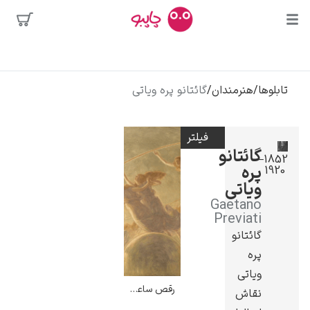
بیشترین
جستجوها
محبوب‌ترین
تابلوها
/
هنرمندان
/
گائتانو پره ویاتی
پیکاسو
هنرمندان
تابلو بوسه
فیلتر
سالوادور دالی
گائتانو
1852–
پره
1920
فریدا کالوا
ویاتی
کلود مونه
Gaetano
Previati
گائتانو
پره
ویاتی
رقص ساعت ها – گائتانو پره ویاتی
نقاش
ونسان ون گوگ