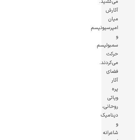
می‌کشید.
آثارش
میان
امپرسیونیسم
و
رامبرانت
سمبولیسم
حرکت
می‌کردند.
فضای
آثار
پیر آگوست رنوآر
پره
ویاتی
روحانی،
دینامیک
و
پل سزان
شاعرانه