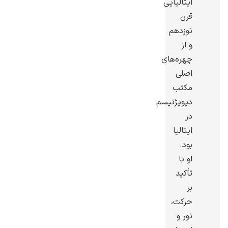
ایتالیایی
قرن
نوزدهم
و از
چهره‌های
گوستاو کلیمت
اصلی
مکتب
دیویژنیسم
در
ایتالیا
ادوارد مونک
بود.
او با
تأکید
بر
حرکت،
نور و
کامی پیسارو