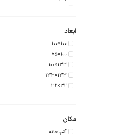
تاریخ
جنگ
حیوانات
ابعاد
دریا
100×100
دورنما
100×75
دوشیزگان
133×100
رنگ‌ها
133×133
روستا
32×32
سکون
42×32
شهر
42×42
طبیعت
56×42
مکان
عشق
56×56
آشپزخانه
غرب وحشی
75×56