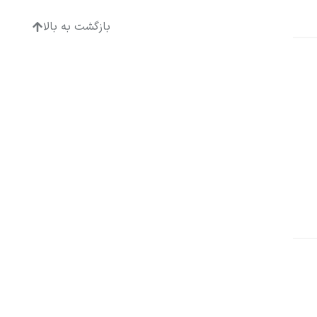
بازگشت به بالا
ادگار دگا
لودویگ دویچ
رامبرانت