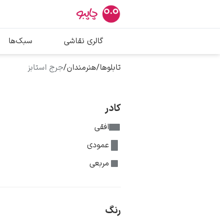
بیشترین جستج
گالری نقاشی
سبک‌ها
پیکاسو
تابلو بوسه
تابلوها
/
هنرمندان
/
جرج استابز
سالوادور دالی
فریدا کالوا
کادر
افقی
عمودی
مربعی
رنگ