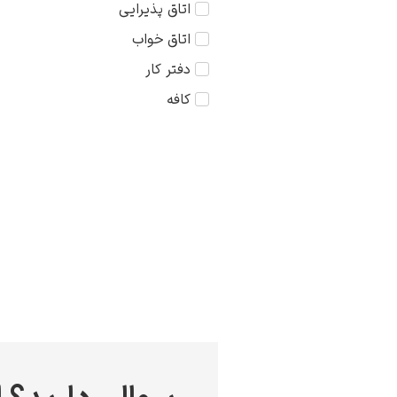
اتاق پذیرایی
کودک
75×75
اتاق خواب
مذهبی
دفتر کار
منظره
کافه