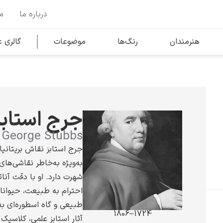
درباره ما
م
وها
محبوب‌ترین هنرمندان
هنرمندان
رنگ‌ها
موضوعات
گالری
کلود مونه
جرج استابز
George Stubbs
جرج استابز نقاش بریتانی
به‌ویژه به‌خاطر نقاشی‌های
ونسان ون گوگ
شهرت دارد. او با دقت آنا
احترام به طبیعت، حیوانات
طبیعی و گاه اسطوره‌ای ب
1724–1806
آثار استابز علمی، کلاسیک