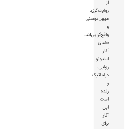
از
روایت‌گری،
میهن‌دوستی
و
واقع‌گرایی‌اند.
رامبرانت
فضای
آثار
ایندونو
روایی،
دراماتیک
پیر آگوست رنوآر
و
زنده
است.
این
آثار
پل سزان
برای