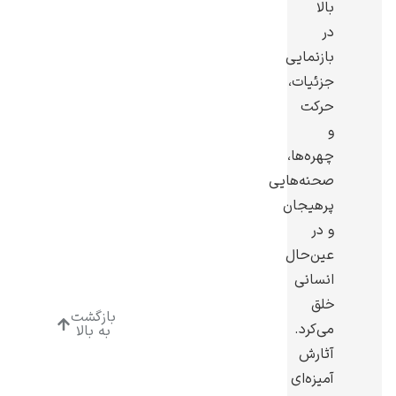
بالا
در
بازنمایی
جزئیات،
حرکت
ادوارد هاپر
و
چهره‌ها،
صحنه‌هایی
پرهیجان
و در
ادگار دگا
عین‌حال
انسانی
خلق
بازگشت
می‌کرد.
به بالا
آثارش
لودویگ دویچ
آمیزه‌ای