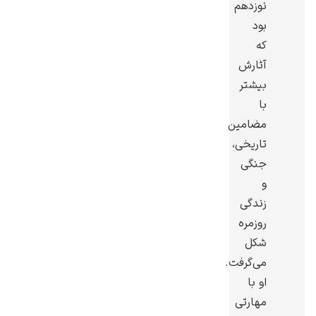
نوزدهم
بود
که
آثارش
بیشتر
گوستاو کلیمت
با
مضامین
تاریخی،
جنگی
و
ادوارد مونک
زندگی
روزمره
شکل
می‌گرفت.
او با
مهارتی
کامی پیسارو