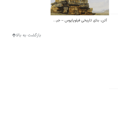
آتن، بنای تاریخی فیلوپاپوس – جیووانی باتیستا لوسیری
ادگار دگا
بازگشت به بالا
لودویگ دویچ
رامبرانت