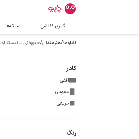
بیشترین جستج
گالری نقاشی
سبک‌ها
پیکاسو
تابلو بوسه
تابلوها
/
هنرمندان
/
جیووانی باتیستا لو
سالوادور دالی
فریدا کالوا
کادر
افقی
عمودی
مربعی
رنگ