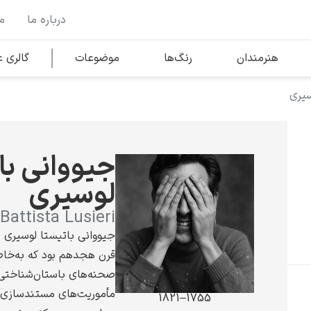
درباره ما
م
وها
محبوب‌ترین هنرمندان
هنرمندان
رنگ‌ها
موضوعات
گالری
سیری
کلود مونه
جیووانی با
لوسیری
Battista Lusieri
ونسان ون گوگ
جیووانی باتیستا لوسیری ن
قرن هجدهم بود که به‌خاط
صحنه‌های باستان‌شناختی 
مأموریت‌های مستندسازی ه
1755–1821