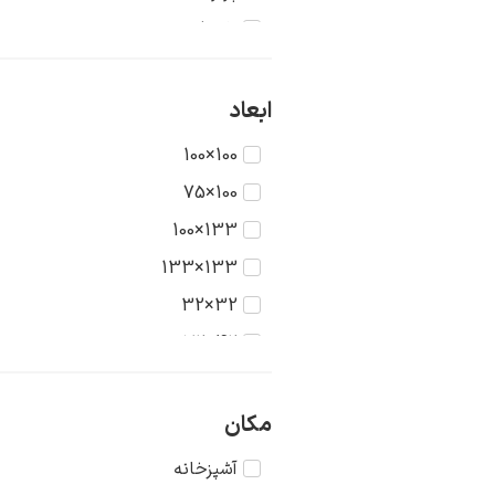
تاریخ
جنگ
حیوانات
ابعاد
دریا
100×100
دورنما
100×75
دوشیزگان
133×100
رنگ‌ها
133×133
روستا
32×32
سکون
42×32
شهر
42×42
طبیعت
56×42
مکان
عشق
56×56
آشپزخانه
غرب وحشی
75×56