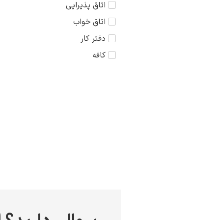
اتاق پذیرایی
کودک
75×75
اتاق خواب
مذهبی
دفتر کار
منظره
کافه