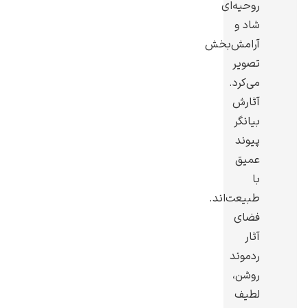
روحیه‌ای
شاد و
آرامش‌بخش
تصویر
می‌کرد.
رامبرانت
آثارش
بیانگر
پیوند
عمیق
با
پیر آگوست رنوآر
طبیعت‌اند.
فضای
آثار
ردموند
روشن،
پل سزان
لطیف