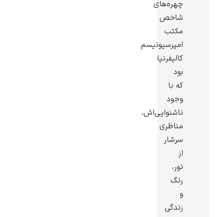
چهره‌های
شاخص
مکتب
امپرسیونیسم
کالیفرنیا
گوستاو کلیمت
بود
که با
وجود
ناشنوایی‌اش،
مناظری
ادوارد مونک
سرشار
از
نور،
رنگ
و
زندگی
کامی پیسارو