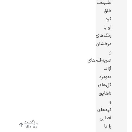
طبیعت
خلق
کرد.
او با
رنگ‌های
ادوارد هاپر
درخشان
و
ضربه‌قلم‌های
آزاد،
به‌ویژه
ادگار دگا
گل‌های
شقایق
و
تپه‌های
آفتابی
بازگشت
لودویگ دویچ
را با
به بالا