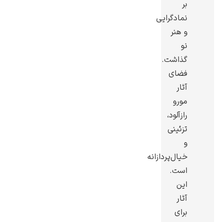
بر
نمادگرایی
و هنر
نو
گذاشت.
رامبرانت
فضای
آثار
مورو
رازآلود،
تزئینی
پیر آگوست رنوآر
و
خیال‌پردازانه
است.
این
آثار
پل سزان
برای