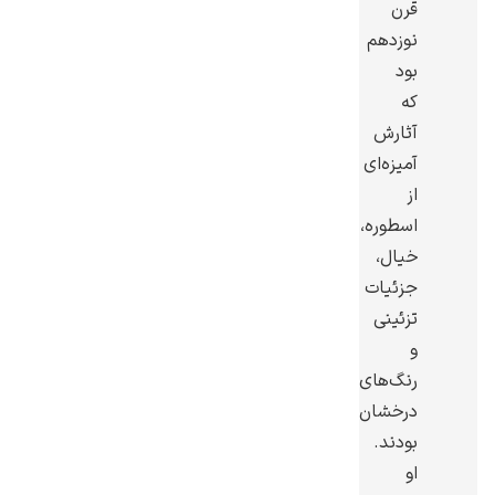
قرن
نوزدهم
بود
که
آثارش
گوستاو کلیمت
آمیزه‌ای
از
اسطوره،
خیال،
جزئیات
ادوارد مونک
تزئینی
و
رنگ‌های
درخشان
بودند.
او
کامی پیسارو