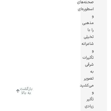
صحنه‌های
اسطوره‌ای
و
مذهبی
را با
ادوارد هاپر
تخیلی
شاعرانه
و
تأثیرات
شرقی
ادگار دگا
به
تصویر
می‌کشید
بازگشت
و
به بالا
تأثیر
لودویگ دویچ
زیادی