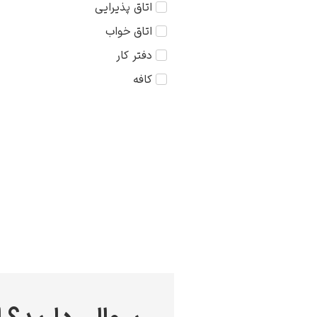
اتاق پذیرایی
کودک
75×75
اتاق خواب
مذهبی
دفتر کار
منظره
کافه