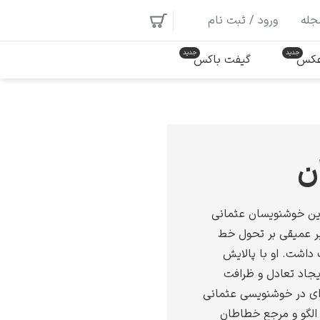
جله
ورود / ثبت نام
 عکس
گیفت باکس
ن
رین خوشنویسان عثمانی
یر عمیقی بر تحول خط
 داشت. او با پالایش
جاد تعادل و ظرافت
‌ای در خوشنویسی عثمانی
ن الگو و مرجع خطاطان