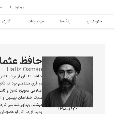
درباره ما
م
وها
محبوب‌ترین هنرمندان
هنرمندان
رنگ‌ها
موضوعات
گالری
کلود مونه
حافظ عثما
Hafiz Osman
حافظ عثمان از برجسته‌ت
در قرن هفدهم بود که تأث
ونسان ون گوگ
اسلامی به‌ویژه نسخ و ثلث
سبک خطاطان پیشین و ای
بیشتر، زیبایی‌شناسی تازه
1642–1698
پدید آورد. آثار او همچنا