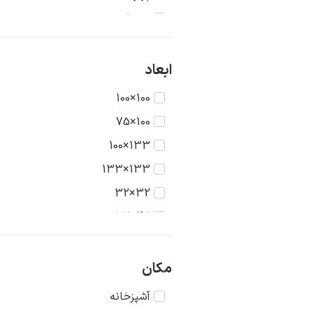
تاریخ
جنگ
حیوانات
ابعاد
دریا
100×100
دورنما
100×75
دوشیزگان
133×100
رنگ‌ها
133×133
روستا
32×32
سکون
42×32
شهر
42×42
طبیعت
56×42
مکان
عشق
56×56
آشپزخانه
غرب وحشی
75×56