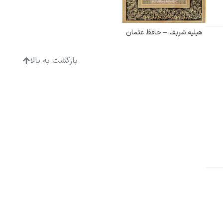
هیلیه شریف – حافظ عثمان
بازگشت به بالا
ادگار دگا
لودویگ دویچ
رامبرانت