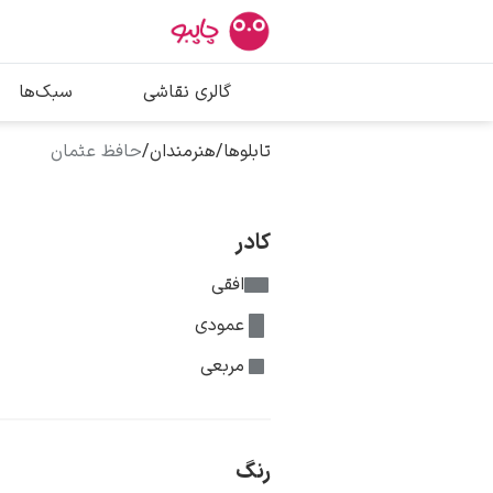
بیشترین جستج
گالری نقاشی
سبک‌ها
پیکاسو
تابلو بوسه
تابلوها
/
هنرمندان
/
حافظ عثمان
سالوادور دالی
فریدا کالوا
کادر
افقی
عمودی
مربعی
رنگ