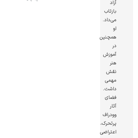
آزاد
بازتاب
می‌داد.
او
همچنین
رامبرانت
در
آموزش
هنر
نقش
مهمی
پیر آگوست رنوآر
داشت.
فضای
آثار
وودراف
پرتحرک،
پل سزان
اعتراضی