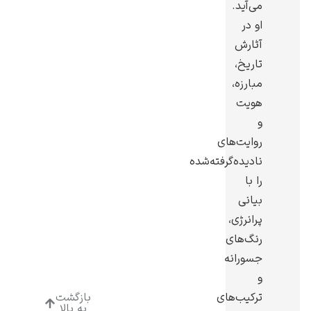
می‌آید.
او در
آثارش
تاریخ،
مبارزه،
ادوارد هاپر
هویت
و
روایت‌های
نادیده‌گرفته‌شده
را با
ادگار دگا
بیانی
پرانرژی،
رنگ‌های
جسورانه
و
لودویگ دویچ
ترکیب‌های
بازگشت
به بالا