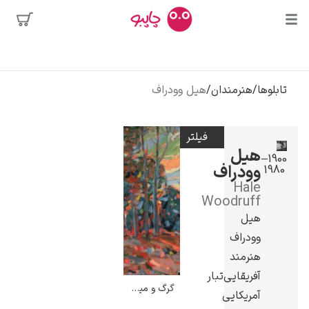
بیشترین
جستجوها
محبوب‌ترین
تابلوها
/
هنرمندان
/
هیل وودراف
پیکاسو
هنرمندان
تابلو بوسه
فیلتر
سالوادور دالی
هیل
1900–
وودراف
1980
فریدا کالوا
Hale
کلود مونه
Woodruff
هیل
وودراف
هنرمند
آفریقایی‌تبار
گرگ و میش – هیل وودراف
آمریکایی
ونسان ون گوگ