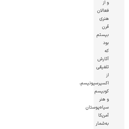
و از
فعالان
هنری
قرن
بیستم
گوستاو کلیمت
بود
که
آثارش
تلفیقی
از
ادوارد مونک
اکسپرسیونیسم،
کوبیسم
و هنر
سیاه‌پوستان
آمریکا
به‌شمار
کامی پیسارو