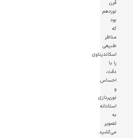
قرن
نوزدهم
بود
که
مناظر
گوستاو کلیمت
طبیعی
اسکاندیناوی
را با
دقت،
احساس
ادوارد مونک
و
نورپردازی
استادانه
به
تصویر
می‌کشید.
کامی پیسارو