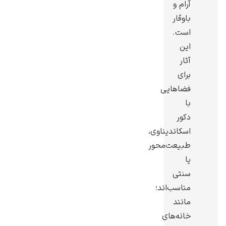
آرام و
باوقار
است.
این
آثار
رامبرانت
برای
فضاهایی
با
دکور
اسکاندیناوی،
پیر آگوست رنوآر
طبیعت‌محور
یا
سنتی
مناسب‌اند؛
مانند
پل سزان
خانه‌های