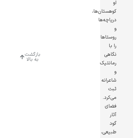
او
کوهستان‌ها،
دریاچه‌ها
و
روستاها
ادوارد هاپر
را با
نگاهی
بازگشت
به بالا
رمانتیک
و
شاعرانه
ادگار دگا
ثبت
می‌کرد.
فضای
آثار
گود
لودویگ دویچ
طبیعی،