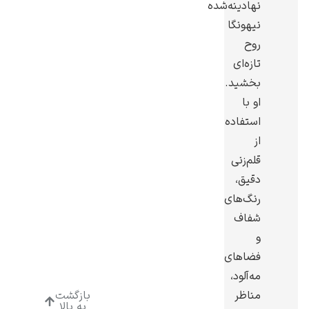
نهادینه‌شده
نیهونگا
روح
تازه‌ای
بخشید.
ادوارد هاپر
او با
استفاده
از
قلم‌زنی
دقیق،
ادگار دگا
رنگ‌های
شفاف
و
فضاهای
مه‌آلود،
لودویگ دویچ
مناظر
بازگشت
به بالا