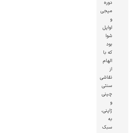
دوره
میجی
و
اوایل
شوا
گوستاو کلیمت
بود
که با
الهام
از
نقاشی
ادوارد مونک
سنتی
چینی
و
ژاپنی،
به
سبک
کامی پیسارو