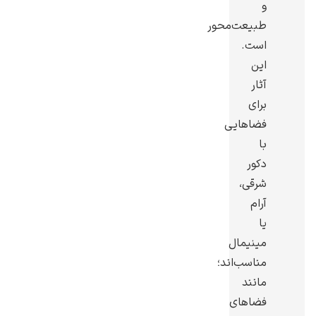
و
طبیعت‌محور
است.
این
آثار
یوهانس فرمیر
برای
پرفروش‌ترین
فضاهایی
تابلوها
با
دکور
شرقی،
آرام
یا
مینیمال
مناسب‌اند؛
مانند
فضاهای