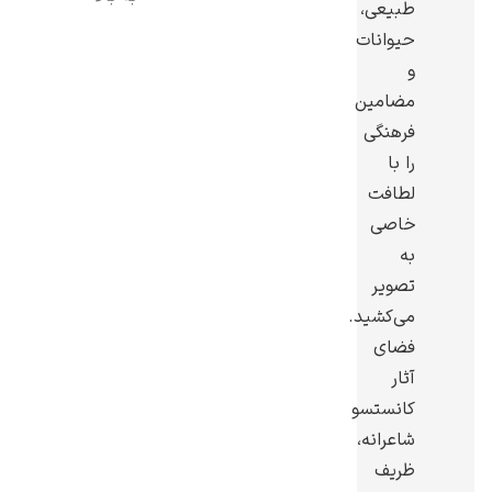
طبیعی،
حیوانات
و
مضامین
فرهنگی
رامبرانت
را با
لطافت
خاصی
به
تصویر
پیر آگوست رنوآر
می‌کشید.
فضای
آثار
کانستسو
شاعرانه،
پل سزان
ظریف