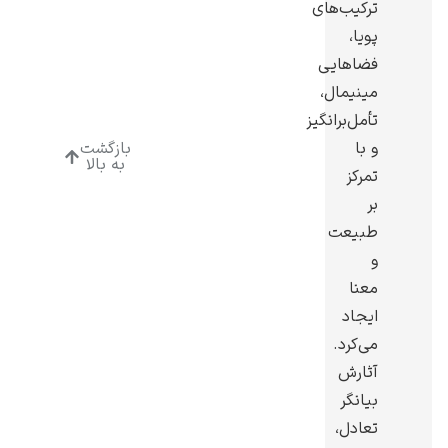
ترکیب‌های
پویا،
فضاهایی
مینیمال،
تأمل‌برانگیز
رامبرانت
و با
بازگشت
به بالا
تمرکز
بر
طبیعت
و
پیر آگوست رنوآر
معنا
ایجاد
می‌کرد.
آثارش
بیانگر
پل سزان
تعادل،