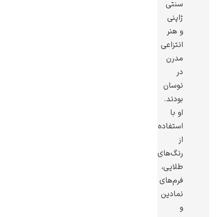
سنتی
ژاپنی
و هنر
انتزاعی
مدرن
ادوارد هاپر
در
نوسان
بودند.
او با
استفاده
ادگار دگا
از
رنگ‌های
طلایی،
فرم‌های
نمادین
لودویگ دویچ
و