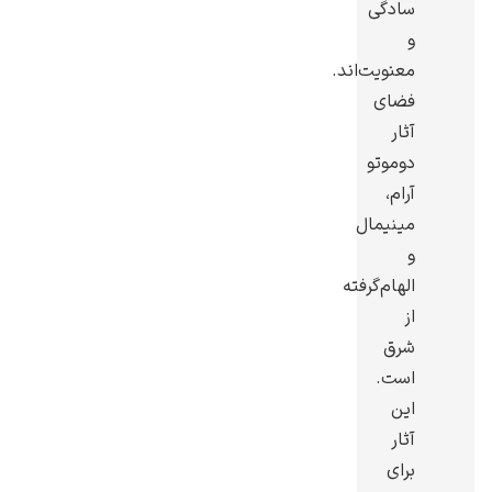
سادگی
و
معنویت‌اند.
فضای
آثار
یوهانس فرمیر
دوموتو
پرفروش‌ترین
آرام،
تابلوها
مینیمال
و
الهام‌گرفته
از
شرق
است.
این
آثار
برای