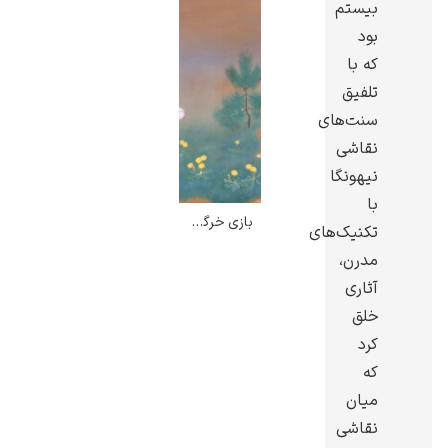
بیستم
بود
که با
تلفیق
سنت‌های
گوستاو کلیمت
نقاشی
نیهونگا
با
بازی خرگوش ها در بهار – اینشو دوموتو
تکنیک‌های
مدرن،
ادوارد مونک
آثاری
خلق
کرد
که
میان
نقاشی
کامی پیسارو