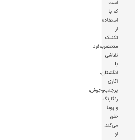
است
که با
استفاده
از
تکنیک
گوستاو کلیمت
منحصربه‌فرد
نقاشی
با
انگشتان،
آثاری
ادوارد مونک
پرجنب‌وجوش،
رنگارنگ
و پویا
خلق
می‌کند.
او
کامی پیسارو