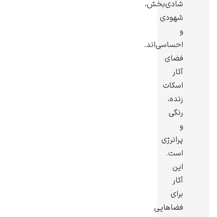
شادی‌بخش،
شهودی
و
احساسی‌اند.
فضای
رامبرانت
آثار
اسکات
زنده،
رنگی
و
پیر آگوست رنوآر
پرانرژی
است.
این
آثار
برای
پل سزان
فضاهایی