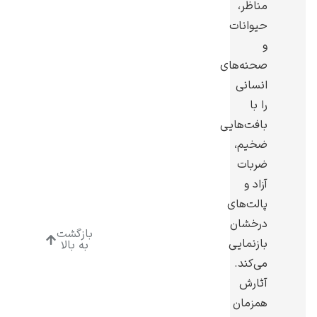
مناظر،
حیوانات
و
صحنه‌های
انسانی
ادوارد هاپر
را با
بافت‌هایی
ضخیم،
ضربات
آزاد و
ادگار دگا
پالت‌های
درخشان
بازگشت
بازنمایی
به بالا
می‌کند.
آثارش
لودویگ دویچ
همزمان