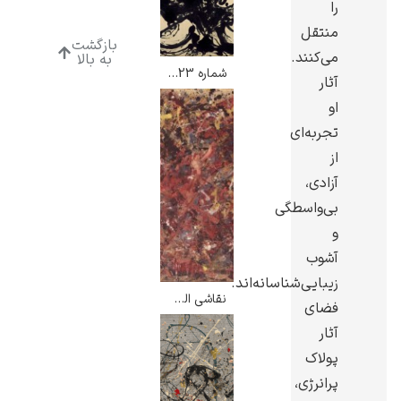
را
منتقل
بازگشت
می‌کنند.
به بالا
شماره 23 – جکسون پولاک
آثار
او
رامبرانت
تجربه‌ای
از
آزادی،
بی‌واسطگی
و
پیر آگوست رنوآر
آشوب
زیبایی‌شناسانه‌اند.
نقاشی الف – جکسون پولاک
فضای
آثار
پولاک
پل سزان
پرانرژی،