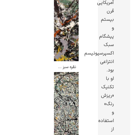
آمریکایی
قرن
بیستم
و
پیشگام
گوستاو کلیمت
سبک
اکسپرسیونیسم
انتزاعی
نقره سبز – جکسون پولاک
بود.
او با
ادوارد مونک
تکنیک
«ریزش
رنگ»
و
استفاده
از
کامی پیسارو