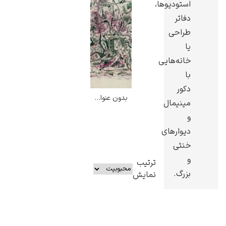
استودیوها،
دفاتر
طراحی
یا
خانه‌هایی
با
دکور
بدون عنوان – جکسون پولاک
مینیمال
و
دیوارهای
خنثی
و
ترتیب
بزرگ.
نمایش