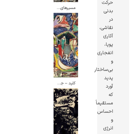
حرکت
مسیرهای آبی – جکسون پولاک
بدنی
در
نقاشی،
آثاری
ادوارد هاپر
پویا،
انفجاری
و
بی‌ساختار
پدید
ادگار دگا
کلید – جکسون پولاک
آورد
که
مستقیماً
احساس
و
لودویگ دویچ
انرژی