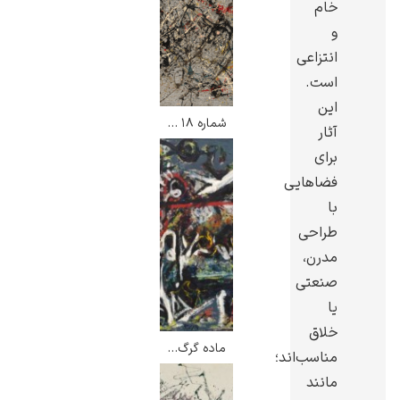
خام
و
انتزاعی
است.
این
یوهانس فرمیر
شماره ۱۸ – جکسون پولاک
آثار
پرفروش‌ترین
برای
تابلوها
فضاهایی
با
طراحی
مدرن،
صنعتی
یا
خلاق
ماده گرگ – جکسون پولاک
مناسب‌اند؛
مانند