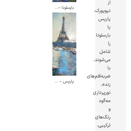
از
بارسلونا – خاویر مونتسول
نیویورک،
پاریس
یا
بارسلونا
ادوارد هاپر
را
شامل
می‌شوند،
با
ضربه‌قلم‌های
ادگار دگا
پاریس – خاویر مونتسول
زنده،
نورپردازی
مه‌آلود
و
رنگ‌های
لودویگ دویچ
ترکیبی،