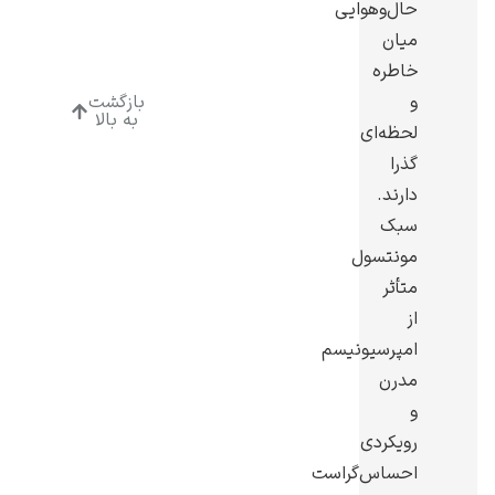
حال‌وهوایی
میان
خاطره
و
بازگشت
به بالا
لحظه‌ای
رامبرانت
گذرا
دارند.
سبک
مونتسول
متأثر
پیر آگوست رنوآر
از
امپرسیونیسم
مدرن
و
رویکردی
پل سزان
احساس‌گراست