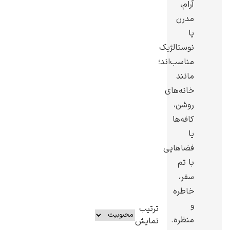
آرام،
مدرن
یا
نوستالژیک
مناسب‌اند؛
مانند
خانه‌های
روشن،
کافه‌ها
یا
فضاهایی
با تم
سفر،
خاطره
و
ترتیب
منظره.
نمایش