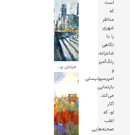
است
که
مناظر
شهری
را با
گوستاو کلیمت
نگاهی
شاعرانه،
رنگ‌آمیز
خیابان پنج نیویورک – خاویر مونتسول
و
امپرسیونیستی
ادوارد مونک
بازنمایی
می‌کند.
آثار
او، که
اغلب
صحنه‌هایی
کامی پیسارو