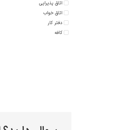
اتاق پذیرایی
کودک
75×75
اتاق خواب
مذهبی
دفتر کار
منظره
کافه