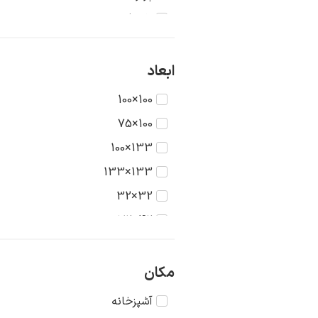
تاریخ
جنگ
حیوانات
ابعاد
دریا
100×100
دورنما
100×75
دوشیزگان
133×100
رنگ‌ها
133×133
روستا
32×32
سکون
42×32
شهر
42×42
طبیعت
56×42
مکان
عشق
56×56
آشپزخانه
غرب وحشی
75×56