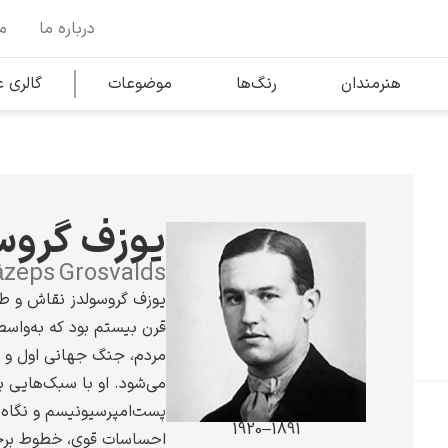
درباره ما
م
وها
محبوب‌ترین هنرمندان
هنرمندان
رنگ‌ها
موضوعات
گالری
کلود مونه
یوزف گروس
āzeps Grosvalds
یوزف گروسولدز نقاش و طرا
قرن بیستم بود که به‌واسط
ونسان ون گوگ
مردم، جنگ جهانی اول و 
می‌شود. او با سبک‌هایی 
پست‌امپرسیونیسم و نگاه 
1891–1920
احساسات قوی، خطوط برج