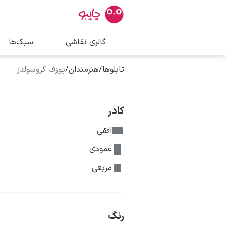
بیشترین جستج
گالری نقاشی
سبک‌ها
پیکاسو
تابلو بوسه
تابلوها
/
هنرمندان
/
یوزف گروسولدز
سالوادور دالی
فریدا کالوا
کادر
افقی
عمودی
مربعی
رنگ