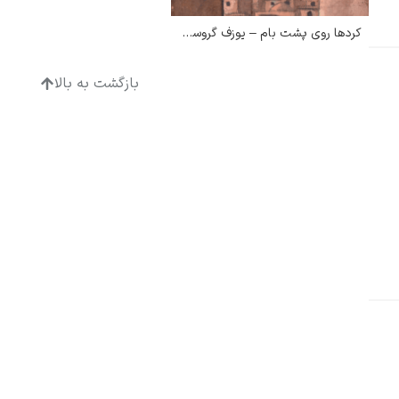
کردها روی پشت بام – یوزف گروسولدز
بازگشت به بالا
ادگار دگا
لودویگ دویچ
رامبرانت