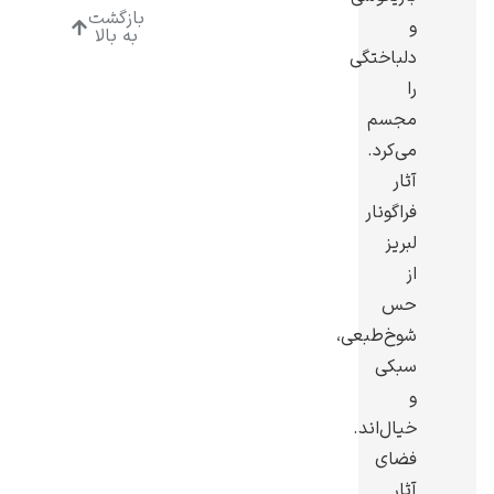
بازگشت
و
به بالا
دلباختگی
را
مجسم
رامبرانت
می‌کرد.
آثار
فراگونار
لبریز
از
پیر آگوست رنوآر
حس
شوخ‌طبعی،
سبکی
و
خیال‌اند.
فضای
پل سزان
آثار