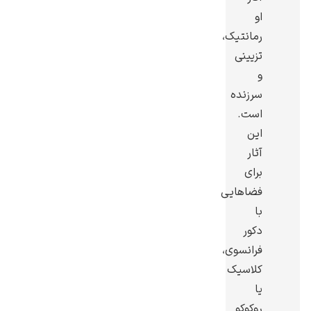
او
رمانتیک،
تزیینی
و
یوهانس فرمیر
سرزنده
است.
پرفروش‌ترین
تابلوها
این
آثار
برای
فضاهایی
با
دکور
فرانسوی،
کلاسیک
یا
روکوکو