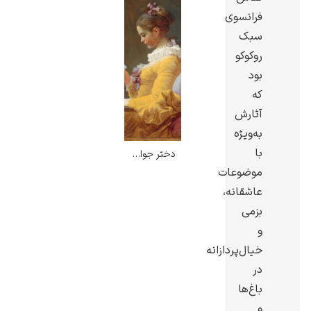
فرانسوی
سبک
روکوکو
بود
گوستاو کلیمت
که
آثارش
به‌ویژه
با
دختر جوان در حال مطالعه – ژان اونوره فراگونار
موضوعات
عاشقانه،
ادوارد مونک
بزمی
و
خیال‌پردازانه
در
باغ‌ها
کامی پیسارو
و