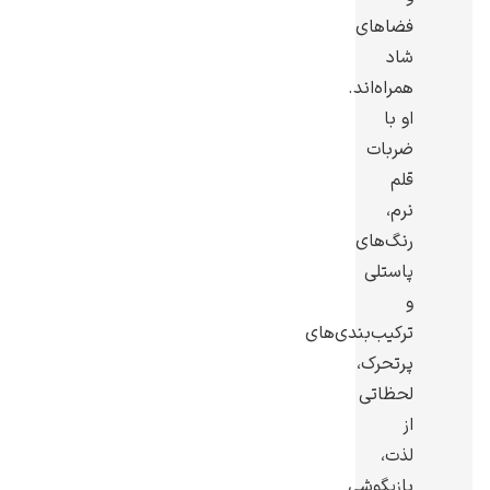
فضاهای
شاد
همراه‌اند.
او با
ادوارد هاپر
ضربات
قلم
نرم،
رنگ‌های
پاستلی
و
ادگار دگا
ترکیب‌بندی‌های
پرتحرک،
لحظاتی
از
لذت،
لودویگ دویچ
بازیگوشی