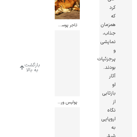
کرد
که
همزمان
تاجر پوست از قاهره – ژان لئون ژروم
جذاب،
رامبرانت
نمایشی
و
پرجزئیات
بازگشت
بودند.
به بالا
آثار
پیر آگوست رنوآر
او
بازتابی
از
پولیس ورسو – ژان لئون ژروم
نگاه
اروپایی
به
پل سزان
شرق