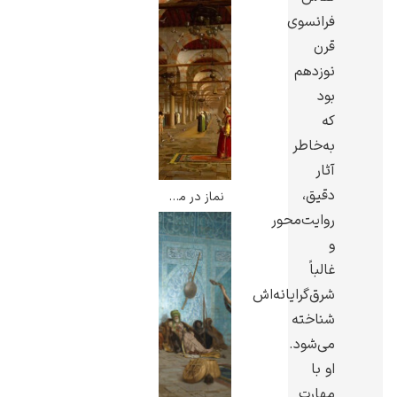
فرانسوی
قرن
نوزدهم
بود
گوستاو کلیمت
که
به‌خاطر
آثار
دقیق،
نماز در مسجد – ژان لئون ژروم
روایت‌محور
و
ادوارد مونک
غالباً
شرق‌گرایانه‌اش
شناخته
می‌شود.
او با
کامی پیسارو
مهارت