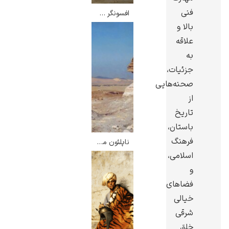
فنی
افسونگر مار – ژان لئون ژروم
بالا و
علاقه
به
ادوارد هاپر
جزئیات،
صحنه‌هایی
از
تاریخ
باستان،
فرهنگ
ادگار دگا
ناپلئون مقابل ابوالهول – ژان لئون ژروم
اسلامی،
و
فضاهای
خیالی
شرقی
لودویگ دویچ
خلق