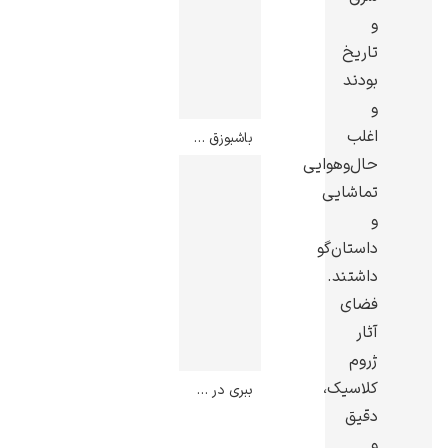
و
تاریخ
بودند
و
یوهانس فرمیر
اغلب
باشبوزق سیاه – ژان لئون ژروم
حال‌وهوایی
پرفروش‌ترین
تابلوها
تماشایی
و
داستان‌گو
داشتند.
فضای
آثار
ژروم
کلاسیک،
ببری در حال نظاره – ژان لئون ژروم
دقیق
و