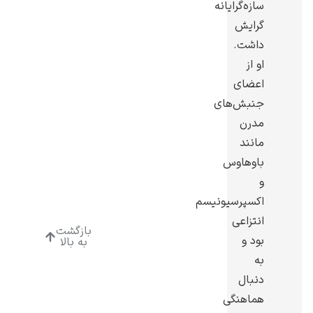
سازه‌گرایانه
گرایش
داشت.
او از
اعضای
ادوارد هاپر
جنبش‌های
مدرن
مانند
باوهاوس
و
ادگار دگا
اکسپرسیونیسم
انتزاعی
بازگشت
بود و
به بالا
به
دنبال
لودویگ دویچ
هماهنگی