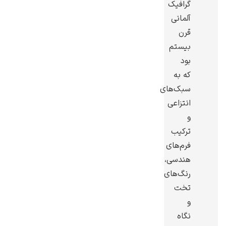
گرافیک
آلمانی
قرن
بیستم
بود
گوستاو کلیمت
که به
سبک‌های
انتزاعی
و
ترکیب
ادوارد مونک
فرم‌های
هندسی،
رنگ‌های
تخت
و
نگاه
کامی پیسارو