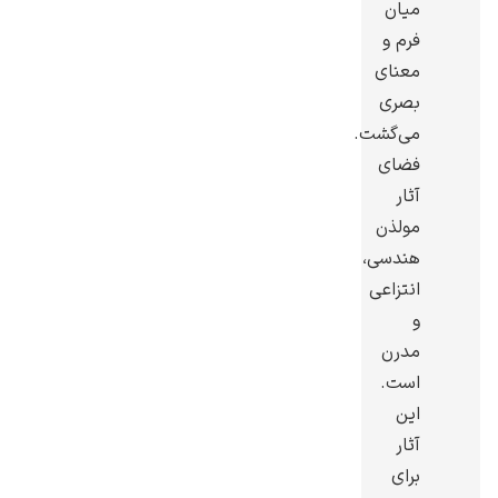
میان
فرم و
معنای
بصری
می‌گشت.
رامبرانت
فضای
آثار
مولذن
هندسی،
انتزاعی
پیر آگوست رنوآر
و
مدرن
است.
این
آثار
پل سزان
برای