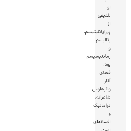
او
تلفیقی
از
پرراپائلیتیسم،
رامبرانت
رئالیسم
و
رمانتیسیسم
بود.
فضای
پیر آگوست رنوآر
آثار
واترهاوس
شاعرانه،
دراماتیک
و
افسانه‌ای
پل سزان
است.