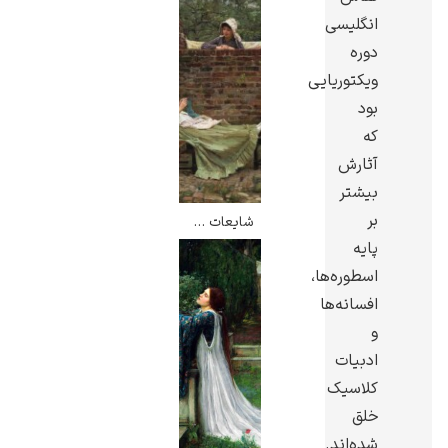
انگلیسی
دوره
ویکتوریایی
بود
گوستاو کلیمت
که
آثارش
بیشتر
بر
شایعات – جان ویلیام واترهاوس
پایه
اسطوره‌ها،
ادوارد مونک
افسانه‌ها
و
ادبیات
کلاسیک
خلق
کامی پیسارو
شده‌اند.