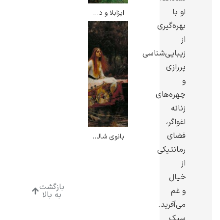
او با
ایزابلا و دیگ ریحان – جان ویلیام واترهاوس
بهره‌گیری
از
زیبایی‌شناسی
ادوارد هاپر
پررازی
و
چهره‌های
زنانه
اغواگر،
فضای
ادگار دگا
بانوی شالوت – جان ویلیام واترهاوس
رمانتیکی
از
خیال
بازگشت
و غم
به بالا
می‌آفرید.
لودویگ دویچ
سبک