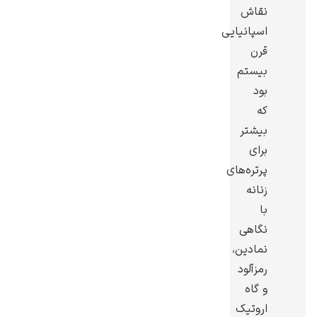
نقاش
اسپانیایی
قرن
بیستم
بود
گوستاو کلیمت
که
بیشتر
برای
پرتره‌های
زنانه
ادوارد مونک
با
نگاهی
نمادین،
رمزآلود
و گاه
کامی پیسارو
اروتیک