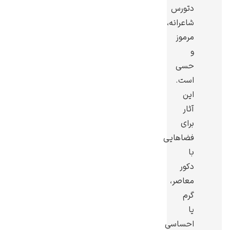
دتورس
شاعرانه،
مرموز
و
رامبرانت
حسی
است.
این
آثار
برای
فضاهایی
پیر آگوست رنوآر
با
دکور
معاصر،
گرم
یا
پل سزان
احساسی