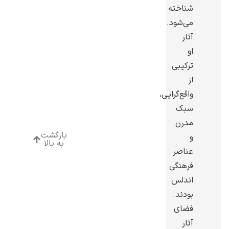
شناخته
می‌شود.
آثار
او
ترکیبی
ادوارد هاپر
از
واقع‌گرایی،
سبک
مدرن
بازگشت
و
ادگار دگا
به بالا
عناصر
فرهنگی
اندلس
بودند.
فضای
لودویگ دویچ
آثار