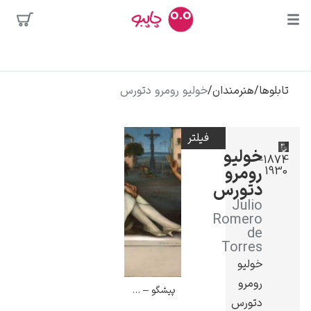
بیشترین
جستجوها
محبوب‌ترین
تابلوها
/
هنرمندان
/
خولیو رومرو دتورس
پیکاسو
هنرمندان
تابلو بوسه
فیلتر
سالوادور دالی
خولیو
1874–
رومرو
1930
فریدا کالوا
دتورس
کلود مونه
Julio
Romero
de
Torres
خولیو
رومرو
پیشگو – خولیو رومرو دتورس
ونسان ون گوگ
دتورس