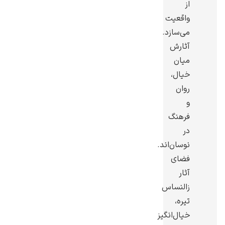
از
واقعیت
می‌سازد.
آثارش
میان
رامبرانت
خیال،
روان
و
فرهنگ
در
پیر آگوست رنوآر
نوسان‌اند.
فضای
آثار
زالنساس
تیره،
پل سزان
خیال‌انگیز