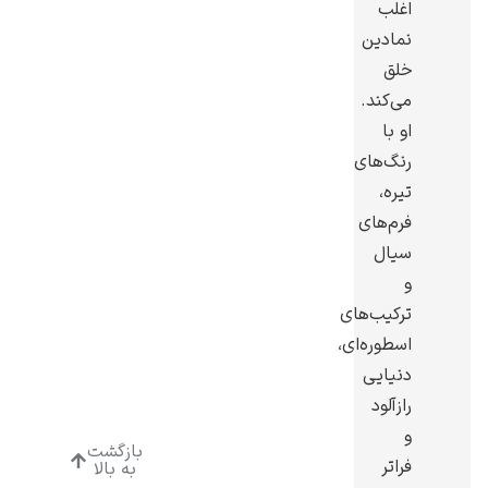
اغلب
نمادین
خلق
می‌کند.
او با
ادوارد هاپر
رنگ‌های
تیره،
فرم‌های
سیال
و
ادگار دگا
ترکیب‌های
اسطوره‌ای،
دنیایی
رازآلود
و
بازگشت
لودویگ دویچ
فراتر
به بالا