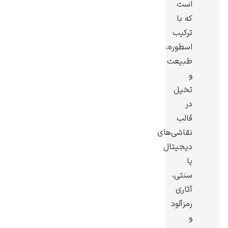
است
که با
ترکیب
اسطوره،
طبیعت
گوستاو کلیمت
و
تخیل
در
قالب
نقاشی‌های
ادوارد مونک
دیجیتال
یا
سنتی،
آثاری
رمزآلود
و
کامی پیسارو