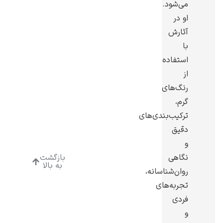
می‌شود.
او در
آثارش
با
استفاده
ادوارد هاپر
از
رنگ‌های
گرم،
ترکیب‌بندی‌های
دقیق
ادگار دگا
و
نگاهی
بازگشت
به بالا
روان‌شناسانه،
تجربه‌های
فردی
لودویگ دویچ
و