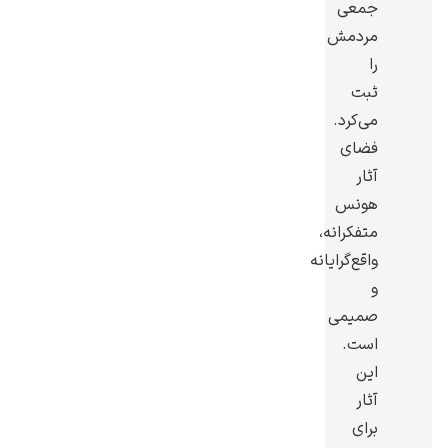
جمعی
مردمش
را
ثبت
می‌کرد.
رامبرانت
فضای
آثار
هونس
متفکرانه،
واقع‌گرایانه
پیر آگوست رنوآر
و
صمیمی
است.
این
آثار
پل سزان
برای