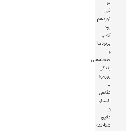
در
قرن
نوزدهم
بود
که با
گوستاو کلیمت
پرتره‌ها
و
صحنه‌های
زندگی
روزمره
ادوارد مونک
با
نگاهی
انسانی
و
دقیق
شناخته
کامی پیسارو