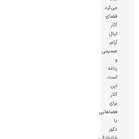
می‌کرد.
فضای
آثار
لیال
رامبرانت
آرام،
صمیمی
و
زنانه
است.
پیر آگوست رنوآر
این
آثار
برای
فضاهایی
با
دکور
پل سزان
خانوادگی،