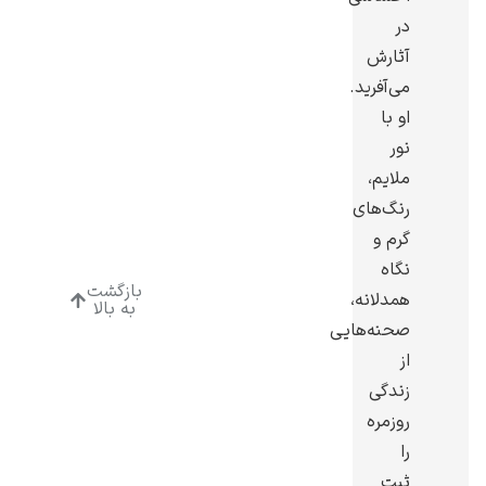
در
آثارش
می‌آفرید.
او با
ادوارد هاپر
نور
ملایم،
رنگ‌های
گرم و
نگاه
بازگشت
همدلانه،
ادگار دگا
به بالا
صحنه‌هایی
از
زندگی
روزمره
را
لودویگ دویچ
ثبت