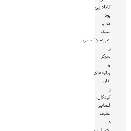
کانادایی
بود
که با
سبک
گوستاو کلیمت
امپرسیونیستی
و
تمرکز
بر
پرتره‌های
زنان
ادوارد مونک
و
کودکان،
فضایى
لطیف
و
کامی پیسارو
احساسی