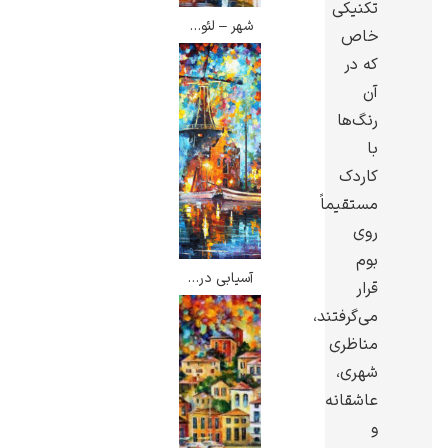
تکنیکی
شهر – لئونید آفرمو
خاص
که در
آن
رنگ‌ها
ادوارد هاپر
با
کاردک
مستقیماً
روی
بوم
ادگار دگا
آسیابی در نزدیکی آمستردام – لئونید آفرمو
قرار
می‌گرفتند،
مناظری
شهری،
عاشقانه
لودویگ دویچ
و