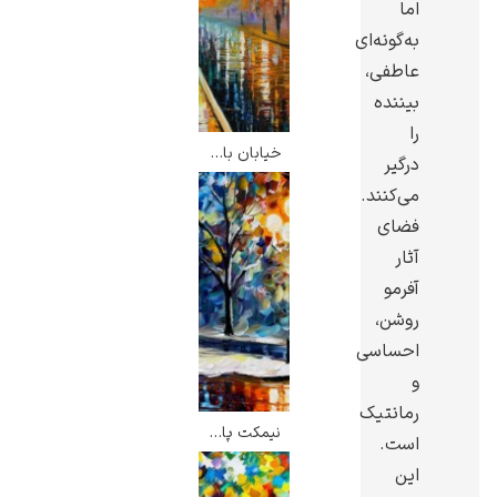
اما
به‌گونه‌ای
عاطفی،
بیننده
را
یوهانس فرمیر
خیابان بارانی – لئونید آفرمو
درگیر
پرفروش‌ترین
می‌کنند.
تابلوها
فضای
آثار
آفرمو
روشن،
احساسی
و
رمانتیک
نیمکت پارک – لئونید آفرمو
است.
این