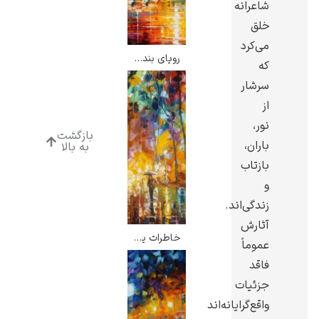
شاعرانه
خلق
می‌کرد
رویای بندرگاه – لئونید آفرمو
که
سرشار
رامبرانت
از
نور،
بازگشت
باران،
به بالا
بازتاب
و
پیر آگوست رنوآر
زندگی‌اند.
آثارش
خاطرات یخ زده – لئونید آفرمو
عموماً
فاقد
جزئیات
پل سزان
واقع‌گرایانه‌اند