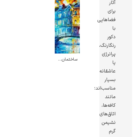
آثار
برای
فضاهایی
با
دکور
رنگارنگ،
پرانرژی
ساختمان کنار پل – لئونید آفرمو
یا
عاشقانه
بسیار
مناسب‌اند؛
مانند
کافه‌ها،
اتاق‌های
نشیمن
گرم