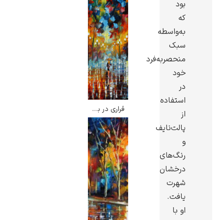
بود
که
به‌واسطه
سبک
منحصربه‌فرد
گوستاو کلیمت
خود
در
استفاده
قراری در باران – لئونید آفرمو
از
پالت‌نایف
ادوارد مونک
و
رنگ‌های
درخشان
شهرت
یافت.
او با
کامی پیسارو