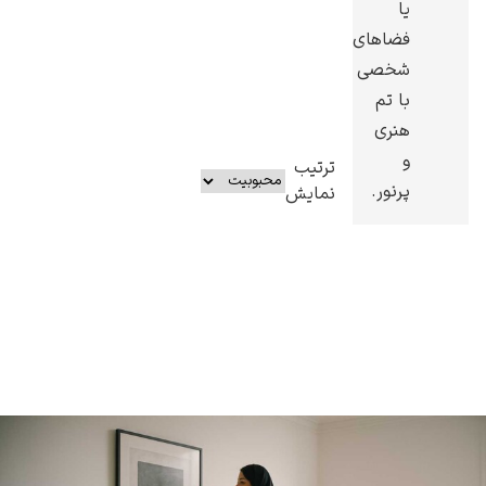
یا
فضاهای
شخصی
با تم
هنری
و
ترتیب
پرنور.
نمایش