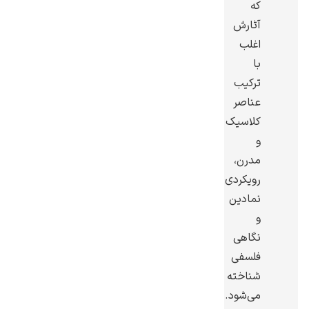
که
آثارش
اغلب
با
ترکیب
گوستاو کلیمت
عناصر
کلاسیک
و
مدرن،
رویکردی
ادوارد مونک
نمادین
و
نگاهی
فلسفی
شناخته
می‌شود.
کامی پیسارو