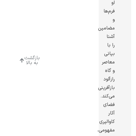
او
فرم‌ها
و
مضامین
آشنا
ادوارد هاپر
را با
بیانی
بازگشت
معاصر
به بالا
و گاه
رازآلود
ادگار دگا
بازآفرینی
می‌کند.
فضای
آثار
کاوالیری
لودویگ دویچ
مفهومی،