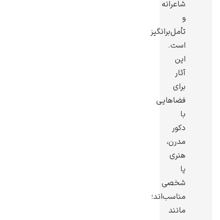
شاعرانه
و
تأمل‌برانگیز
است.
این
رامبرانت
آثار
برای
فضاهایی
با
دکور
پیر آگوست رنوآر
مدرن،
هنری
یا
شخصی
مناسب‌اند؛
پل سزان
مانند