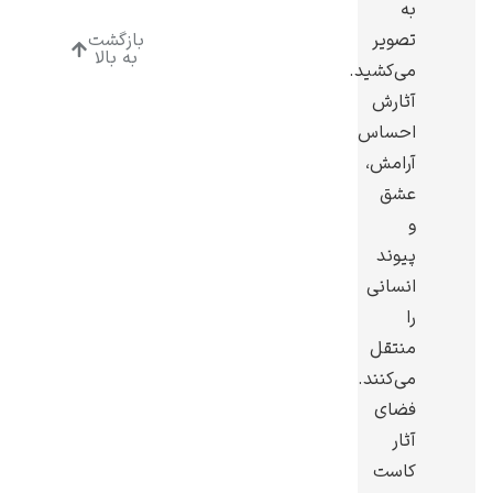
به
تصویر
بازگشت
به بالا
می‌کشید.
آثارش
احساس
رامبرانت
آرامش،
عشق
و
پیوند
انسانی
پیر آگوست رنوآر
را
منتقل
می‌کنند.
فضای
آثار
پل سزان
کاست