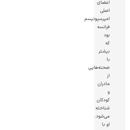
اعضای
اصلی
امپرسیونیسم
فرانسه
بود
گوستاو کلیمت
که
بیشتر
با
صحنه‌هایی
از
ادوارد مونک
مادران
و
کودکان
شناخته
می‌شود.
او با
کامی پیسارو