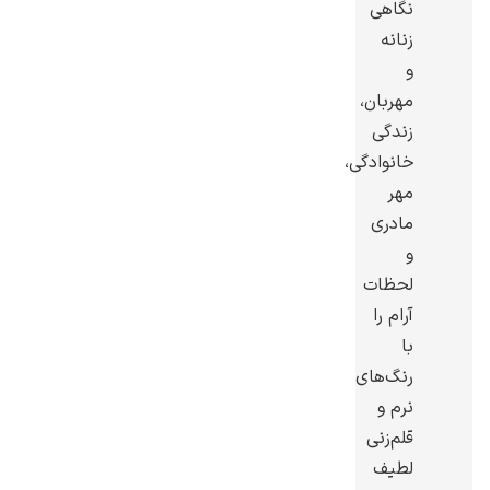
نگاهی
زنانه
و
مهربان،
زندگی
ادوارد هاپر
خانوادگی،
مهر
مادری
و
لحظات
ادگار دگا
آرام را
با
رنگ‌های
نرم و
قلم‌زنی
لودویگ دویچ
لطیف