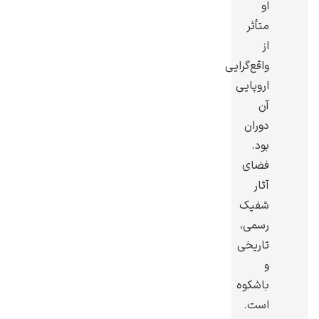
او
متأثر
از
واقع‌گرایی
اروپایی
رامبرانت
آن
دوران
بود.
فضای
آثار
پیر آگوست رنوآر
شفیک
رسمی،
تاریخی
و
باشکوه
پل سزان
است.