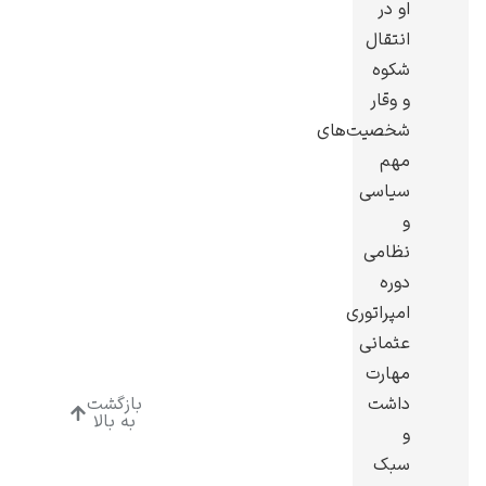
او در
انتقال
شکوه
و وقار
شخصیت‌های
ادوارد هاپر
مهم
سیاسی
و
نظامی
دوره
ادگار دگا
امپراتوری
عثمانی
مهارت
داشت
بازگشت
به بالا
و
لودویگ دویچ
سبک