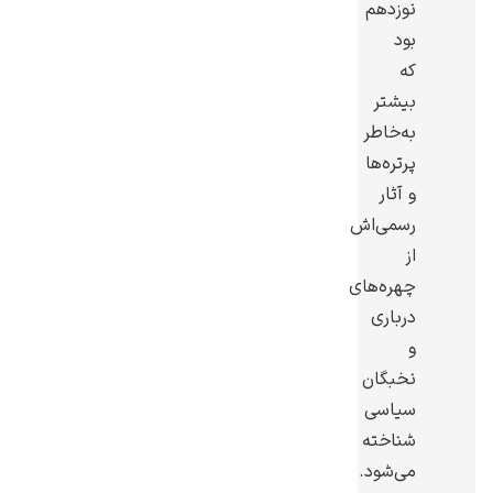
نوزدهم
بود
که
بیشتر
به‌خاطر
گوستاو کلیمت
پرتره‌ها
و آثار
رسمی‌اش
از
چهره‌های
ادوارد مونک
درباری
و
نخبگان
سیاسی
شناخته
می‌شود.
کامی پیسارو