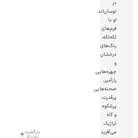
در
نوسان‌اند.
او با
فرم‌های
تکه‌تکه،
ادوارد هاپر
رنگ‌های
درخشان
و
چهره‌هایی
رازآمیز،
ادگار دگا
صحنه‌هایی
پرقدرت،
پرشکوه
و گاه
تراژیک
لودویگ دویچ
می‌آفرید
بازگشت
به بالا