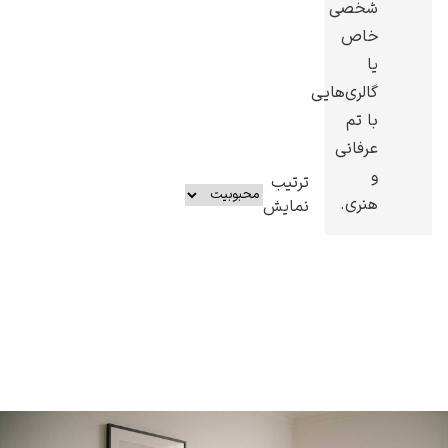
شخصی
خاص
یا
گالری‌هایی
با تم
عرفانی
و
ترتیب
هنری.
نمایش