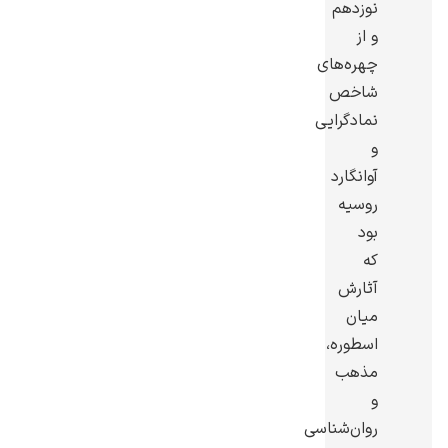
نوزدهم
و از
چهره‌های
شاخص
نمادگرایی
گوستاو کلیمت
و
آوانگارد
روسیه
بود
که
ادوارد مونک
آثارش
میان
اسطوره،
مذهب
و
روان‌شناسی
کامی پیسارو