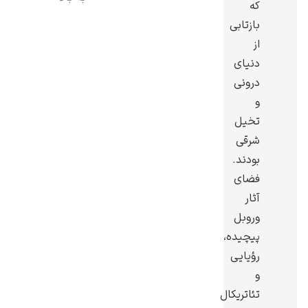
که
بازتابی
از
دنیای
درونی
رامبرانت
و
تخیل
شرقی‌
بودند.
فضای
پیر آگوست رنوآر
آثار
وروبل
پیچیده،
رؤیایی
و
پل سزان
تئاتریکال