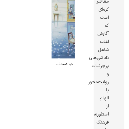
معاصر
کره‌ای
است
که
آثارش
گوستاو کلیمت
اغلب
شامل
نقاشی‌های
دو صندلی، دیدار ولاسکز و نام – کونگ مین نام
پرجزئیات
و
ادوارد مونک
روایت‌محور
با
الهام
از
اسطوره،
فرهنگ
کامی پیسارو