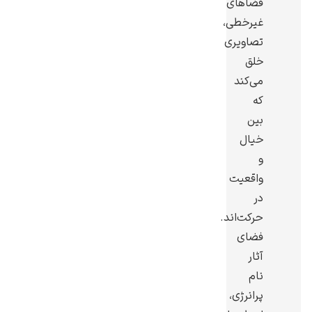
فضاهای
غیرخطی،
تصاویری
خلق
می‌کند
رامبرانت
که
بین
خیال
و
واقعیت
پیر آگوست رنوآر
در
حرکت‌اند.
فضای
آثار
نام
پل سزان
پرانرژی،