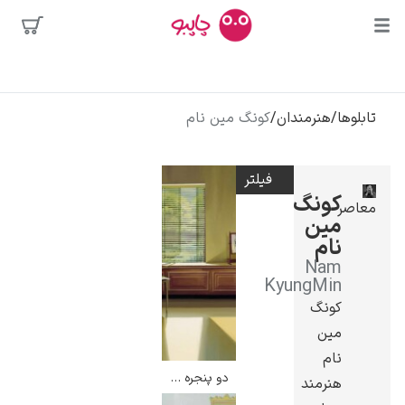
بیشترین
جستجوها
محبوب‌ترین
تابلوها
/
هنرمندان
/
کونگ مین نام
پیکاسو
هنرمندان
تابلو بوسه
فیلتر
سالوادور دالی
کونگ
معاصر
مین
فریدا کالوا
نام
کلود مونه
Nam
KyungMin
کونگ
مین
نام
دو پنجره – کونگ مین نام
هنرمند
ونسان ون گوگ