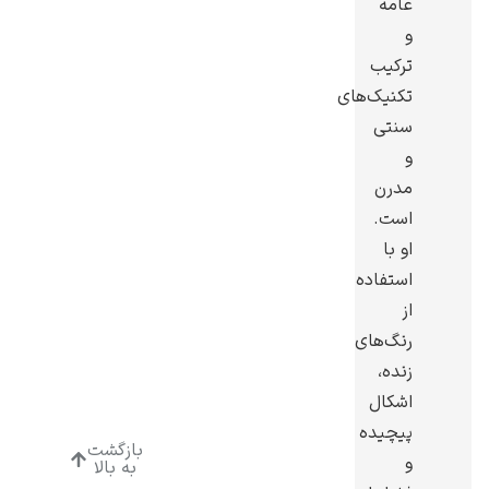
عامه
و
ترکیب
تکنیک‌های
سنتی
ادوارد هاپر
و
مدرن
است.
او با
استفاده
ادگار دگا
از
رنگ‌های
زنده،
اشکال
پیچیده
بازگشت
و
لودویگ دویچ
به بالا