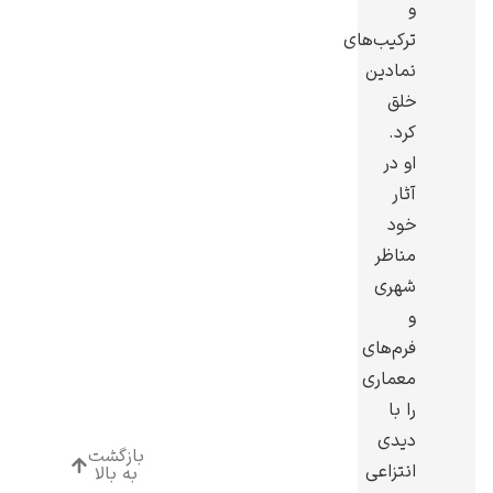
و
ترکیب‌های
نمادین
خلق
کرد.
ادوارد هاپر
او در
آثار
خود
مناظر
شهری
ادگار دگا
و
فرم‌های
معماری
را با
دیدی
بازگشت
لودویگ دویچ
انتزاعی
به بالا