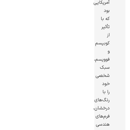
آمریکایی
بود
که با
تأثیر
از
گوستاو کلیمت
کوبیسم
و
فوویسم،
سبک
شخصی
ادوارد مونک
خود
را با
رنگ‌های
درخشان،
فرم‌های
هندسی
کامی پیسارو