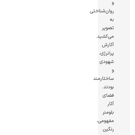
و
روان‌شناختی
به
تصویر
می‌کشید.
رامبرانت
آثارش
پرانرژی،
شهودی
و
ساختارمند
پیر آگوست رنوآر
بودند.
فضای
آثار
بلومنر
مفهومی،
پل سزان
رنگین