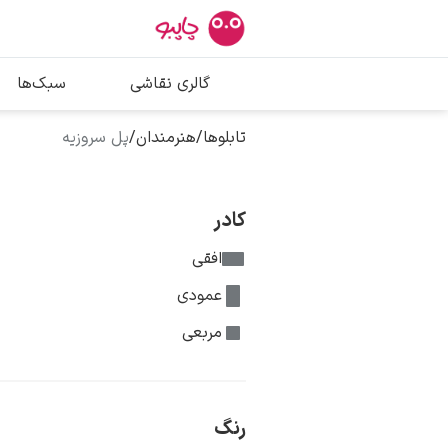
بیشترین جستج
گالری نقاشی
سبک‌ها
پیکاسو
تابلو بوسه
تابلوها
/
هنرمندان
/
پل سروزیه
سالوادور دالی
فریدا کالوا
کادر
افقی
عمودی
مربعی
رنگ