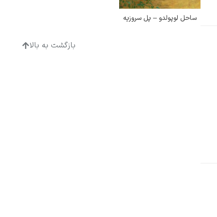
ساحل لوپولدو – پل سروزیه
بازگشت به بالا
ادگار دگا
لودویگ دویچ
رامبرانت