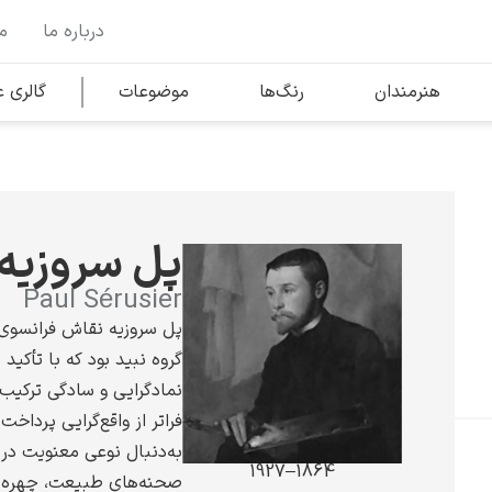
درباره ما
م
وها
محبوب‌ترین هنرمندان
هنرمندان
رنگ‌ها
موضوعات
گالری
کلود مونه
پل سروزیه
Paul Sérusier
پل سروزیه نقاش فرانسوی و
گروه نبید بود که با تأکید
ونسان ون گوگ
نمادگرایی و سادگی ترکیب‌
فراتر از واقع‌گرایی پرداخت
به‌دنبال نوعی معنویت در 
1864–1927
صحنه‌های طبیعت، چهره‌