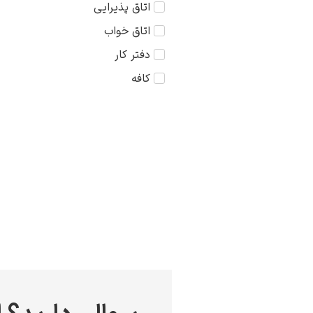
اتاق پذیرایی
کودک
75×75
اتاق خواب
مذهبی
دفتر کار
منظره
کافه