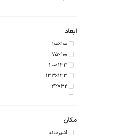
تاریخ
جنگ
حیوانات
ابعاد
دریا
100×100
دورنما
100×75
دوشیزگان
133×100
رنگ‌ها
133×133
روستا
32×32
سکون
42×32
شهر
42×42
طبیعت
56×42
مکان
عشق
56×56
آشپزخانه
غرب وحشی
75×56