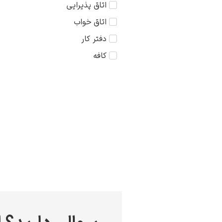
اتاق پذیرایی
کودک
75×75
اتاق خواب
مذهبی
دفتر کار
منظره
کافه