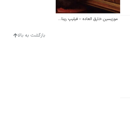
موزیسین خارق العاده – فیلیپ ریناگل
بازگشت به بالا
ادگار دگا
لودویگ دویچ
رامبرانت