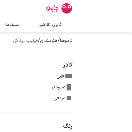
بیشترین جستج
گالری نقاشی
سبک‌ها
پیکاسو
تابلو بوسه
تابلوها
/
هنرمندان
/
فیلیپ ریناگل
سالوادور دالی
فریدا کالوا
کادر
افقی
عمودی
مربعی
رنگ