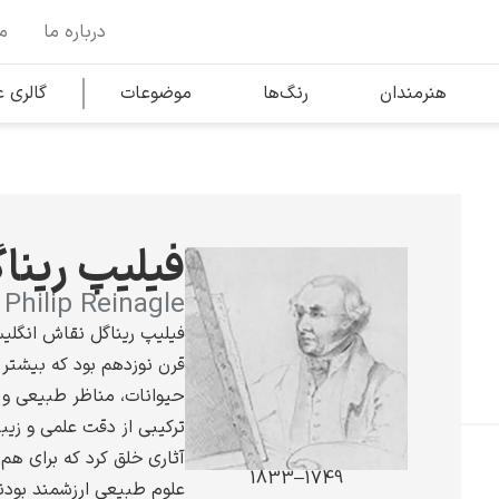
درباره ما
م
وها
محبوب‌ترین هنرمندان
هنرمندان
رنگ‌ها
موضوعات
گالری
کلود مونه
فیلیپ رینا
Philip Reinagle
فیلیپ ریناگل نقاش انگلی
قرن نوزدهم بود که بیشتر 
ونسان ون گوگ
حیوانات، مناظر طبیعی و 
ترکیبی از دقت علمی و زیب
آثاری خلق کرد که برای هم
1749–1833
علوم طبیعی ارزشمند بودند