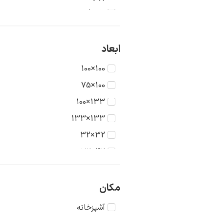
تاریخ
جنگ
حیوانات
ابعاد
دریا
100×100
دورنما
100×75
دوشیزگان
133×100
رنگ‌ها
133×133
روستا
32×32
سکون
42×32
شهر
42×42
طبیعت
56×42
مکان
عشق
56×56
آشپزخانه
غرب وحشی
75×56