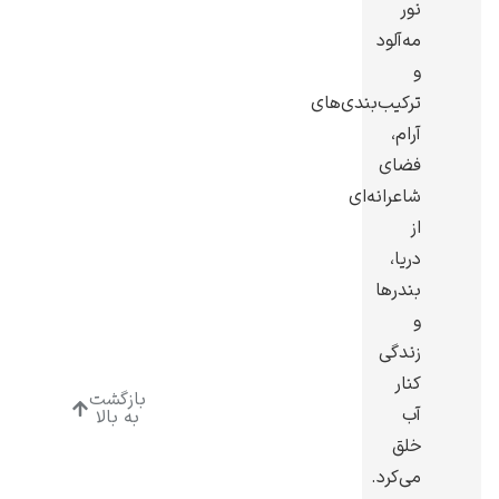
نور
مه‌آلود
و
ترکیب‌بندی‌های
آرام،
ادوارد هاپر
فضای
شاعرانه‌ای
از
دریا،
بندرها
ادگار دگا
و
زندگی
کنار
بازگشت
آب
به بالا
خلق
لودویگ دویچ
می‌کرد.