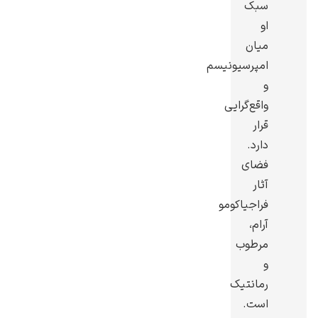
سبک
او
میان
امپرسیونیسم
و
رامبرانت
واقع‌گرایی
قرار
دارد.
فضای
آثار
پیر آگوست رنوآر
فراجیاکومو
آرام،
مرطوب
و
رمانتیک
پل سزان
است.