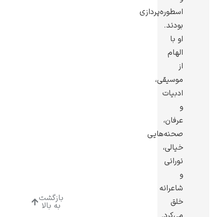
اسطوره‌پردازی
بودند.
او با
الهام
ادوارد هاپر
از
موسیقی،
ادبیات
و
عرفان،
صحنه‌هایی
ادگار دگا
خیالی،
نورانی
و
شاعرانه
بازگشت
خلق
به بالا
لودویگ دویچ
می‌کرد.