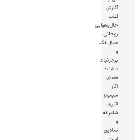
آثارش
اغلب
حال‌وهوایی
روحانی،
رامبرانت
خیال‌انگیز
و
پرجزئیات
داشتند.
فضای
پیر آگوست رنوآر
آثار
سیمونز
اثیری،
شاعرانه
و
نمادین
پل سزان
است.