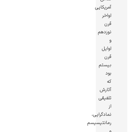
آمریکایی
اواخر
قرن
نوزدهم
گوستاو کلیمت
و
اوایل
قرن
بیستم
بود
که
ادوارد مونک
آثارش
تلفیقی
از
نمادگرایی،
رمانتیسیسم
کامی پیسارو
و