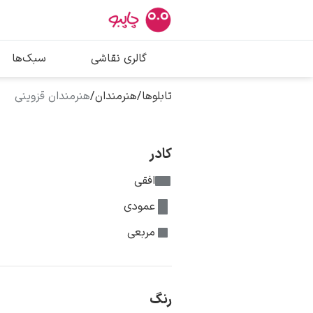
بیشترین جستج
گالری نقاشی
سبک‌ها
پیکاسو
تابلو بوسه
تابلوها
/
هنرمندان
/
هنرمندان قزوینی
سالوادور دالی
فریدا کالوا
کادر
افقی
عمودی
مربعی
رنگ