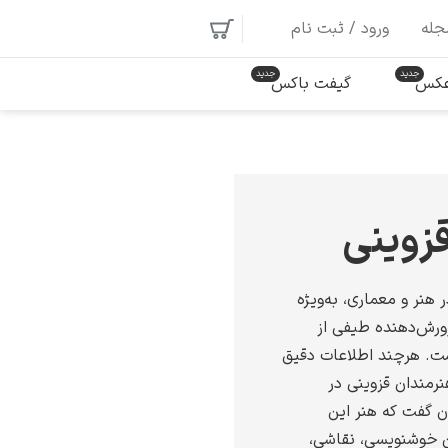
جله
ورود / ثبت نام
 عکس
گیفت باکس
زوینی
 هنر و معماری، به‌ویژه
رورش‌دهنده طیفی از
ست. هرچند اطلاعات دقیق
نرمندان قزوینی در
 گفت که هنر این
 خوشنویسی، نقاشی،