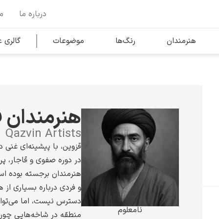
درباره ما
م
وها
محبوب‌ترین هنرمندان
هنرمندان
رنگ‌ها
موضوعات
گالری
کلود مونه
هنرمندان ق
Qazvin Artists
قزوین، با پیشینه‌ای غنی در
در دوره صفوی و قاجار، پ
ونسان ون گوگ
هنرمندان برجسته بوده ا
و فردی درباره بسیاری از ه
دسترس نیست، اما می‌توان
نامعلوم
منطقه در شاخه‌هایی چون