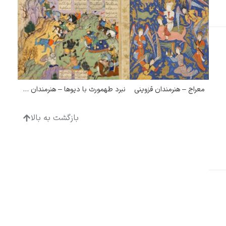
ادگار دگا
معراج – هنرمندان قزوینی
نبرد طهمورث با دیوها – هنرمندان قزوینی
بازگشت به بالا
لودویگ دویچ
رامبرانت