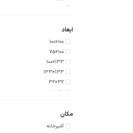
تاریخ
جنگ
حیوانات
ابعاد
دریا
100×100
دورنما
100×75
دوشیزگان
133×100
رنگ‌ها
133×133
روستا
32×32
سکون
42×32
شهر
42×42
طبیعت
56×42
مکان
عشق
56×56
آشپزخانه
غرب وحشی
75×56