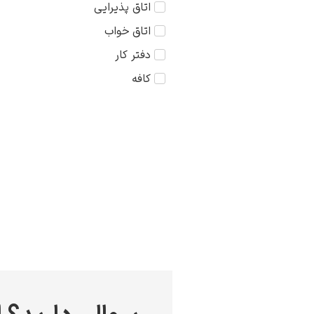
اتاق پذیرایی
کودک
75×75
اتاق خواب
مذهبی
دفتر کار
منظره
کافه