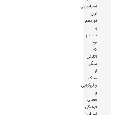
اسپانیایی
قرن
نوزدهم
و
گوستاو کلیمت
بیستم
بود
که
آثارش
متأثر
از
ادوارد مونک
سبک
واقع‌گرایی
و
فضای
فرهنگی
کامی پیسارو
اسپانیا