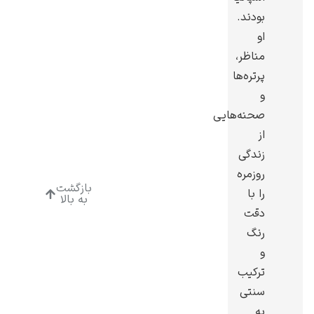
بودند.
او
مناظر،
پرتره‌ها
ادوارد هاپر
و
صحنه‌هایی
از
زندگی
روزمره
بازگشت
را با
ادگار دگا
به بالا
دقت
رنگ
و
ترکیب
سنتی
لودویگ دویچ
به