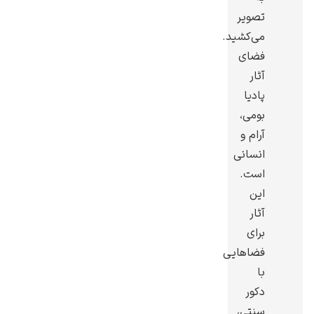
تصویر
می‌کشید.
فضای
آثار
رامبرانت
پادیا
بومی،
آرام و
انسانی
است.
پیر آگوست رنوآر
این
آثار
برای
فضاهایی
با
دکور
پل سزان
سنتی،