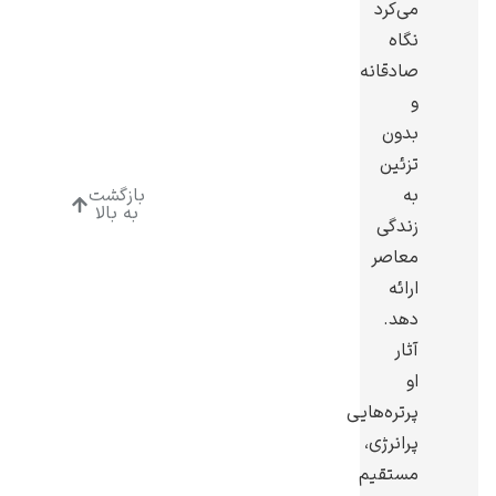
می‌کرد
نگاه
صادقانه
و
بدون
رامبرانت
تزئین
به
بازگشت
به بالا
زندگی
معاصر
ارائه
پیر آگوست رنوآر
دهد.
آثار
او
پرتره‌هایی
پرانرژی،
پل سزان
مستقیم