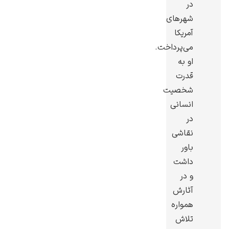
در
شهرهای
آمریکا
می‌پرداخت.
او به
ادوارد هاپر
قدرت
شخصیت
انسانی
در
نقاشی
ادگار دگا
باور
داشت
و در
آثارش
همواره
لودویگ دویچ
تلاش