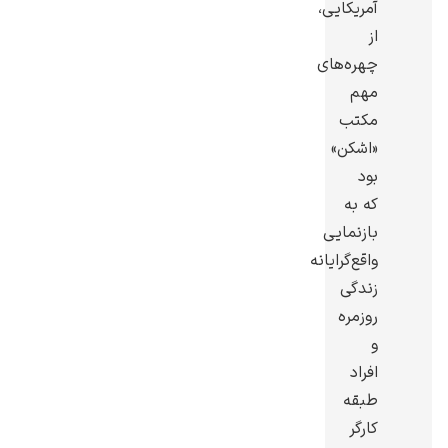
آمریکایی،
از
چهره‌های
مهم
مکتب
گوستاو کلیمت
«اشکن»
بود
که به
بازنمایی
واقع‌گرایانه
ادوارد مونک
زندگی
روزمره
و
افراد
طبقه
کارگر
کامی پیسارو