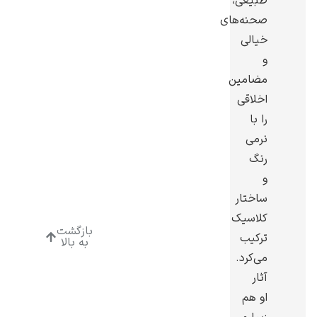
طبیعی،
صحنه‌های
خیالی
و
مضامین
ادوارد هاپر
اخلاقی
را با
نرمی
رنگ
و
ادگار دگا
ساختار
کلاسیک
بازگشت
ترکیب
به بالا
می‌کرد.
آثار
او هم
لودویگ دویچ