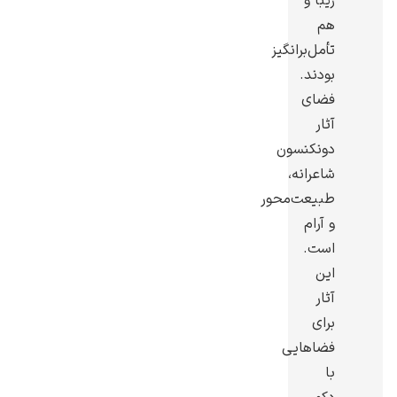
زیبا و
هم
تأمل‌برانگیز
بودند.
فضای
رامبرانت
آثار
دونکنسون
شاعرانه،
طبیعت‌محور
و آرام
پیر آگوست رنوآر
است.
این
آثار
برای
فضاهایی
با
پل سزان