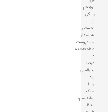
قرن
نوزدهم
و یکی
از
نخستین
گوستاو کلیمت
هنرمندان
سیاه‌پوست
شناخته‌شده
در
عرصه
بین‌المللی
ادوارد مونک
بود.
او با
سبک
رمانتیسم،
مناظر
کامی پیسارو