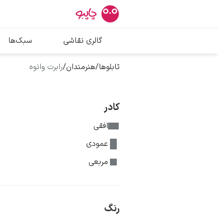
بیشترین جستج
گالری نقاشی
سبک‌ها
پیکاسو
تابلو بوسه
تابلوها
/
هنرمندان
/
رابرت وانوه
سالوادور دالی
فریدا کالوا
کادر
افقی
عمودی
مربعی
رنگ