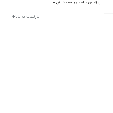
الن آلسون ویلسون و سه دخترش – رابرت وانوه
بازگشت به بالا
ادگار دگا
لودویگ دویچ
رامبرانت