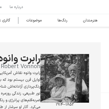
درباره ما
م
وها
محبوب‌ترین هنرمندان
هنرمندان
رنگ‌ها
موضوعات
گالری
کلود مونه
رابرت وانوه
Robert Vonnoh
رابرت وانوه نقاش آمریکایی
اوایل قرن بیستم بود که 
ونسان ون گوگ
رنگ‌پردازی آزادانه‌اش شنا
نور طبیعی، زندگی روزمره و
ضربه‌قلم‌های پرانرژی و رن
1852–1914
می‌کرد. آثار او سرشار از 