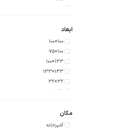
تاریخ
جنگ
حیوانات
ابعاد
دریا
100×100
دورنما
100×75
دوشیزگان
133×100
رنگ‌ها
133×133
روستا
32×32
سکون
42×32
شهر
42×42
طبیعت
56×42
مکان
عشق
56×56
آشپزخانه
غرب وحشی
75×56