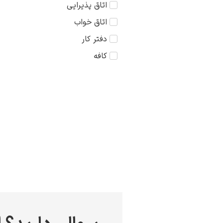
اتاق پذیرایی
کودک
75×75
اتاق خواب
مذهبی
دفتر کار
منظره
کافه