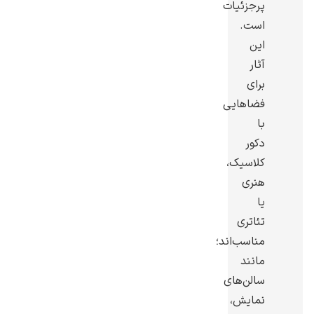
پرجزئیات
است.
این
آثار
برای
رامبرانت
فضاهایی
با
دکور
کلاسیک،
هنری
پیر آگوست رنوآر
یا
تئاتری
مناسب‌اند؛
مانند
سالن‌های
پل سزان
نمایش،