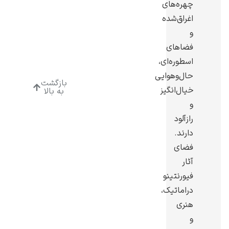
چهره‌های
اغراق‌شده
و
فضاهای
اسطوره‌ای،
ادوارد هاپر
حال‌وهوایی
بازگشت
خیال‌انگیز
به بالا
و
رازآلود
دارند.
ادگار دگا
فضای
آثار
فیورنتینو
دراماتیک،
هنری
لودویگ دویچ
و