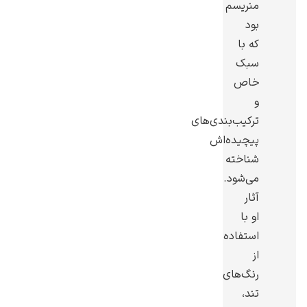
منریسم
بود
که با
سبک
خاص
گوستاو کلیمت
و
ترکیب‌بندی‌های
پیچیده‌اش
شناخته
می‌شود.
ادوارد مونک
آثار
او با
استفاده
از
رنگ‌های
تند،
کامی پیسارو