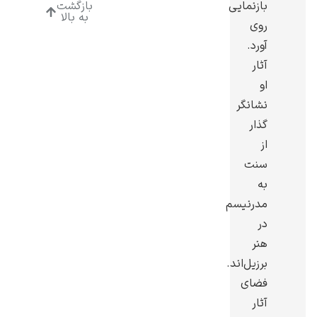
بازنمایی
بازگشت
به بالا
روی
آورد.
آثار
او
رامبرانت
نشانگر
گذار
از
سنت
به
پیر آگوست رنوآر
مدرنیسم
در
هنر
برزیل‌اند.
فضای
پل سزان
آثار