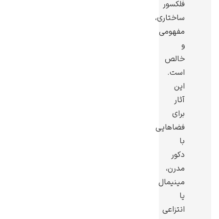
فلکسور
ساختاری،
مفهومی
و
خالص
یوهانس فرمیر
است.
پرفروش‌ترین
این
تابلوها
آثار
برای
فضاهایی
با
دکور
مدرن،
مینیمال
یا
انتزاعی