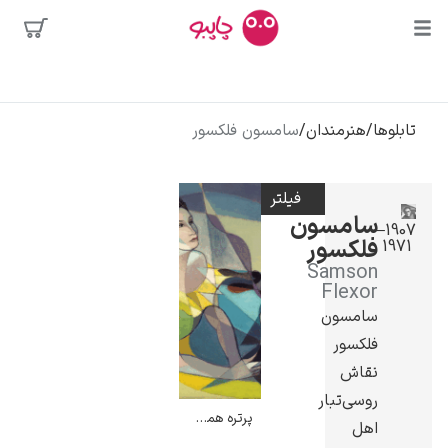
بیشترین
جستجوها
محبوب‌ترین
تابلوها
/
هنرمندان
/
سامسون فلکسور
پیکاسو
هنرمندان
تابلو بوسه
فیلتر
سالوادور دالی
سامسون
1907–
فلکسور
1971
فریدا کالوا
Samson
کلود مونه
Flexor
سامسون
فلکسور
نقاش
روسی‌تبار
پرتره همسر دی آلمیدا – سامسون فلکسور
اهل
ونسان ون گوگ