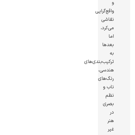
و
واقع‌گرایی
نقاشی
می‌کرد،
اما
ادوارد هاپر
بعدها
به
ترکیب‌بندی‌های
هندسی،
رنگ‌های
ادگار دگا
ناب و
نظم
بصری
در
هنر
لودویگ دویچ
غیر