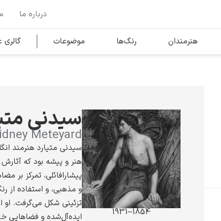
درباره ما
م
وها
محبوب‌ترین هنرمندان
هنرمندان
رنگ‌ها
موضوعات
گالری
کلود مونه
سیدنی متیا
idney Meteyard
سیدنی متیارد هنرمند ان
هنر و پیشه بود که آثارش ب
ونسان ون گوگ
پیشارافائلی، تمرکز بر مضا
و مذهبی، و استفاده از ر
تزئینی شکل می‌گرفت. او ا
1854–1931
ایده‌آل‌شده و فضاهایی خیال