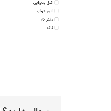
اتاق پذیرایی
کودک
75×75
اتاق خواب
مذهبی
دفتر کار
منظره
کافه