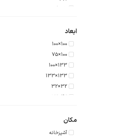
تاریخ
جنگ
حیوانات
ابعاد
دریا
100×100
دورنما
100×75
دوشیزگان
133×100
رنگ‌ها
133×133
روستا
32×32
سکون
42×32
شهر
42×42
طبیعت
56×42
مکان
عشق
56×56
آشپزخانه
غرب وحشی
75×56