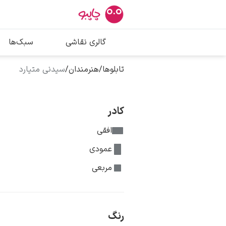
بیشترین جستج
گالری نقاشی
سبک‌ها
پیکاسو
تابلو بوسه
تابلوها
/
هنرمندان
/
سیدنی متیارد
سالوادور دالی
فریدا کالوا
کادر
افقی
عمودی
مربعی
رنگ