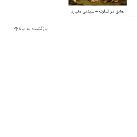
عشق در اسارت – سیدنی متیارد
بازگشت به بالا
ادگار دگا
لودویگ دویچ
رامبرانت