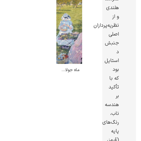
هلندی
و از
نظریه‌پردازان
اصلی
گوستاو کلیمت
جنبش
د
استایل
بود
ماه جولای، قبل از ظهر – تئو وان دیسلبرگ
که با
تأکید
ادوارد مونک
بر
هندسه
ناب،
رنگ‌های
پایه
کامی پیسارو
(قرمز،