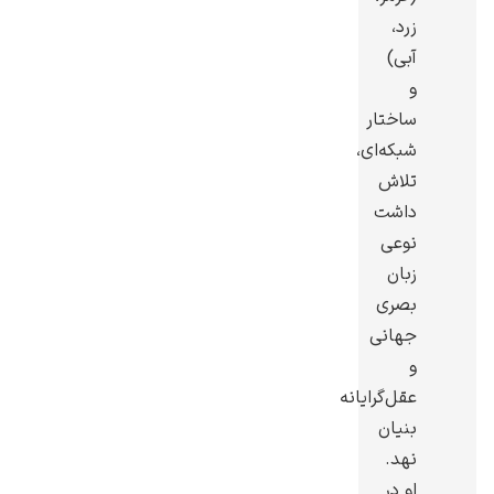
زرد،
آبی)
و
ساختار
ادوارد هاپر
شبکه‌ای،
تلاش
داشت
نوعی
زبان
بصری
ادگار دگا
جهانی
و
عقل‌گرایانه
بنیان
نهد.
لودویگ دویچ
او در