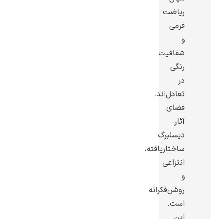
ریاضت
فرمی
و
شفافیت
یوهانس فرمیر
رنگی
در
پرفروش‌ترین
تابلوها
تعادل‌اند.
فضای
آثار
دیسلبرگ
ساختاریافته،
انتزاعی
و
روشن‌فکرانه
است.
این