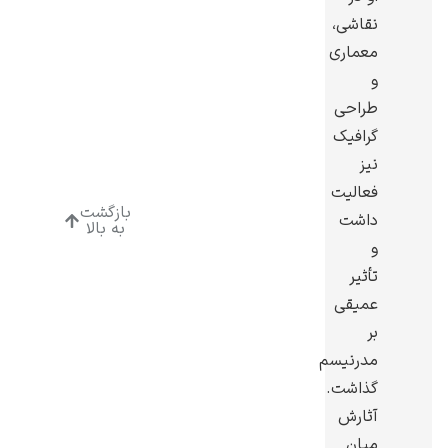
نقاشی،
معماری
و
طراحی
رامبرانت
گرافیک
نیز
فعالیت
بازگشت
داشت
به بالا
و
پیر آگوست رنوآر
تأثیر
عمیقی
بر
مدرنیسم
گذاشت.
آثارش
پل سزان
میان