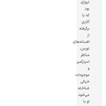
نروژی
بود
که با
آثاری
برگرفته
گوستاو کلیمت
از
افسانه‌های
نورس،
مناظر
اسرارآمیز
ادوارد مونک
و
موجودات
خیالی
شناخته
می‌شود.
او با
کامی پیسارو