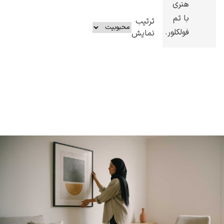
هنری
با تم
ترتیب
فولکلور.
نمایش