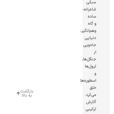
سبکى
شاعرانه،
ساده
و گاه
وهم‌انگیز،
ادوارد هاپر
دنیایی
جادویی
از
جنگل‌ها،
ترول‌ها
ادگار دگا
و
اسطوره‌ها
خلق
بازگشت
می‌کرد.
به بالا
آثارش
لودویگ دویچ
ترکیبی