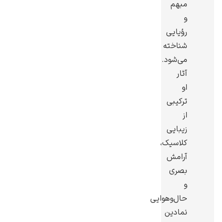
مبهم
و
رؤیایی
شناخته
می‌شود.
ادوارد هاپر
آثار
او
ترکیبی
از
زیبایی
ادگار دگا
کلاسیک،
آرامش
بصری
و
حال‌وهوایی
لودویگ دویچ
نمادین