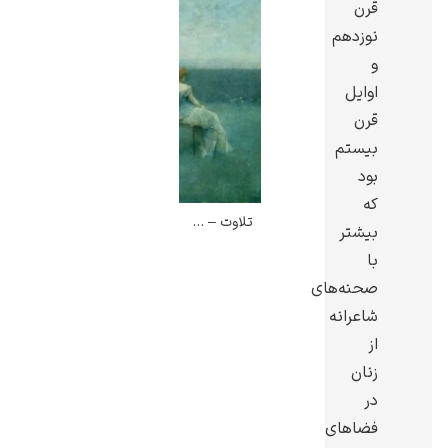
قرن
نوزدهم
و
اوایل
قرن
گوستاو کلیمت
بیستم
بود
که
تلاوت – توماس دیوینگ
بیشتر
با
ادوارد مونک
صحنه‌های
شاعرانه
از
زنان
در
فضاهای
کامی پیسارو