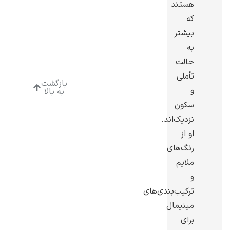
هستند
که
بیشتر
به
حالت
رامبرانت
تأملی
بازگشت
و
به بالا
سکون
نزدیک‌اند.
او از
پیر آگوست رنوآر
رنگ‌های
ملایم
و
ترکیب‌بندی‌های
مینیمال
پل سزان
برای