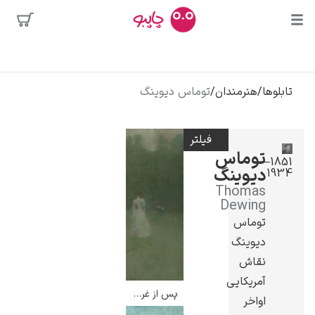
بیشترین
جستجوها
محبوب‌ترین
تابلوها
/
هنرمندان
/
توماس دیوینگ
پیکاسو
هنرمندان
تابلو بوسه
فیلتر
سالوادور دالی
توماس
1851–
دیوینگ
1934
فریدا کالوا
Thomas
کلود مونه
Dewing
توماس
دیوینگ
نقاش
آمریکایی
پس از غروب – توماس دیوینگ
اواخر
ونسان ون گوگ