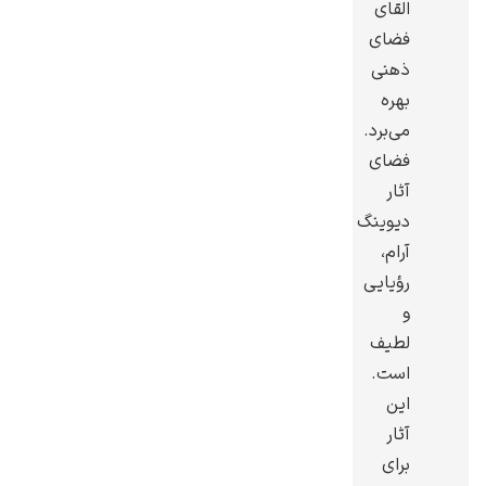
القای
فضای
ذهنی
بهره
می‌برد.
یوهانس فرمیر
فضای
پرفروش‌ترین
آثار
تابلوها
دیوینگ
آرام،
رؤیایی
و
لطیف
است.
این
آثار
برای