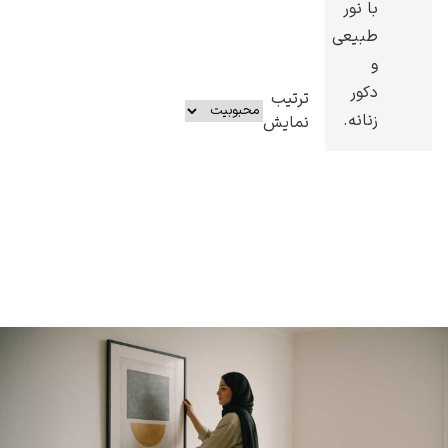
با نور
طبیعی
و
دکور
ترتیب
زنانه.
نمایش