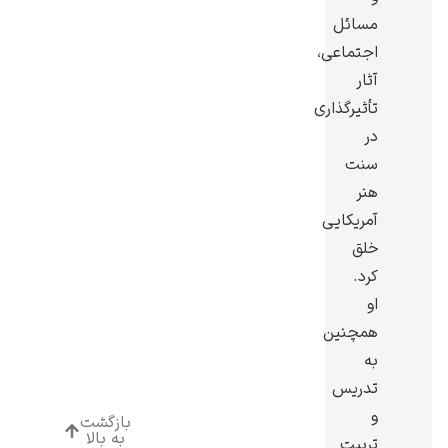
مسائل
اجتماعی،
آثار
تأثیرگذاری
ادوارد هاپر
در
سنت
هنر
آمریکایی
خلق
کرد.
ادگار دگا
او
همچنین
به
تدریس
و
بازگشت
لودویگ دویچ
به بالا
تربیت