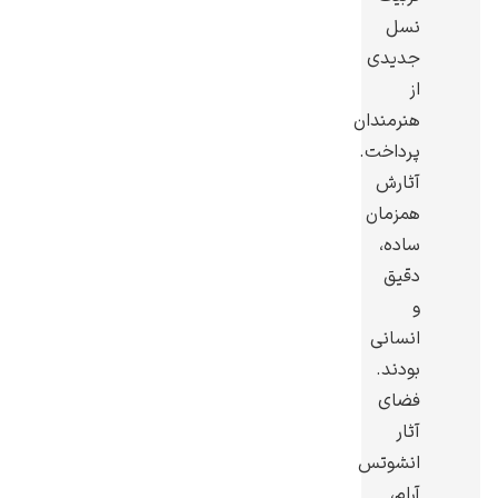
نسل
جدیدی
از
هنرمندان
رامبرانت
پرداخت.
آثارش
همزمان
ساده،
دقیق
پیر آگوست رنوآر
و
انسانی
بودند.
فضای
آثار
انشوتس
پل سزان
آرام،