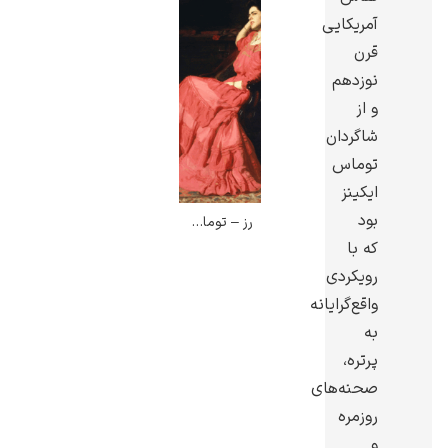
آمریکایی
قرن
نوزدهم
و از
گوستاو کلیمت
شاگردان
توماس
ایکینز
بود
رز – توماس پالک انشوتس
که با
رویکردی
ادوارد مونک
واقع‌گرایانه
به
پرتره،
صحنه‌های
روزمره
کامی پیسارو
و