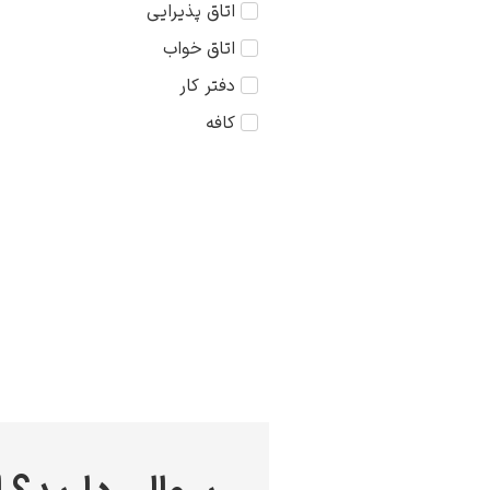
اتاق پذیرایی
کودک
75×75
اتاق خواب
مذهبی
دفتر کار
منظره
کافه