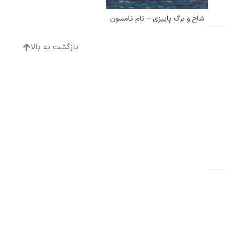
شاخ و برگ پاییزی – تام تامسون
بازگشت به بالا
ادگار دگا
لودویگ دویچ
رامبرانت