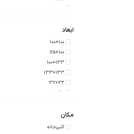
تاریخ
جنگ
حیوانات
ابعاد
دریا
100×100
دورنما
100×75
دوشیزگان
133×100
رنگ‌ها
133×133
روستا
32×32
سکون
42×32
شهر
42×42
طبیعت
56×42
مکان
عشق
56×56
آشپزخانه
غرب وحشی
75×56