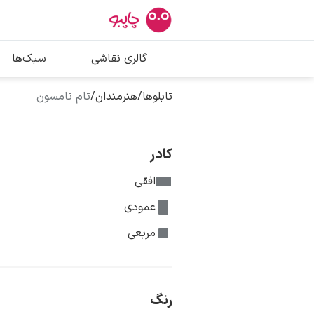
بیشترین جستج
گالری نقاشی
سبک‌ها
پیکاسو
تابلو بوسه
تابلوها
/
هنرمندان
/
تام تامسون
سالوادور دالی
فریدا کالوا
کادر
افقی
عمودی
مربعی
رنگ