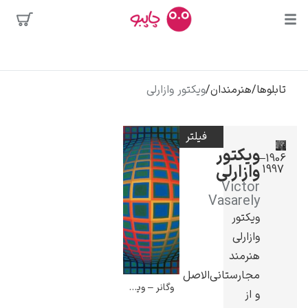
بیشترین
جستجوها
محبوب‌ترین
تابلوها
/
هنرمندان
/
ویکتور وازارلی
پیکاسو
هنرمندان
تابلو بوسه
فیلتر
سالوادور دالی
ویکتور
1906–
وازارلی
1997
فریدا کالوا
Victor
کلود مونه
Vasarely
ویکتور
وازارلی
هنرمند
مجارستانی‌الاصل
وگانر – ویکتور وازارلی
و از
ونسان ون گوگ