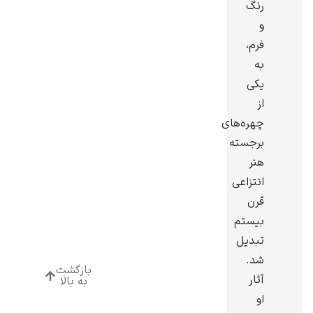
رنگ
و
فرم،
به
یکی
ادوارد هاپر
از
چهره‌های
برجسته
هنر
انتزاعی
ادگار دگا
قرن
بیستم
تبدیل
شد.
بازگشت
آثار
به بالا
لودویگ دویچ
او