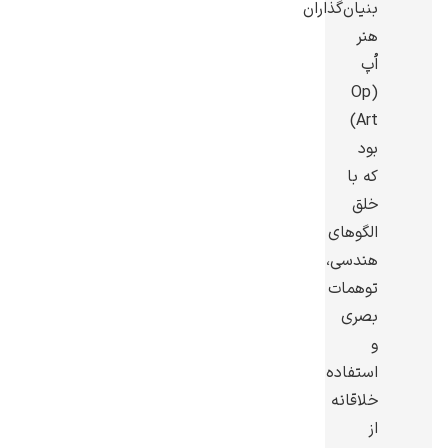
بنیان‌گذاران
هنر
اُپ
(Op
Art)
گوستاو کلیمت
بود
که با
خلق
الگوهای
هندسی،
ادوارد مونک
توهمات
بصری
و
استفاده
خلاقانه
از
کامی پیسارو