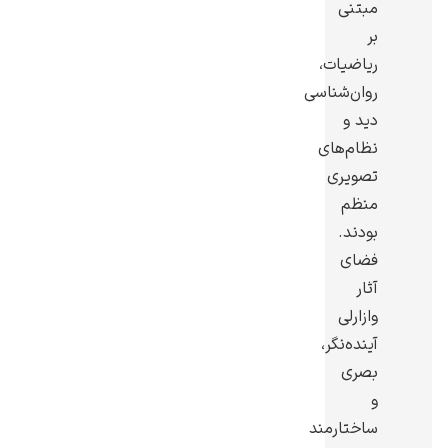
مبتنی
بر
ریاضیات،
روان‌شناسی
دید و
رامبرانت
نظام‌های
تصویری
منظم
بودند.
فضای
پیر آگوست رنوآر
آثار
وازارلی
آینده‌نگر،
بصری
و
پل سزان
ساختارمند